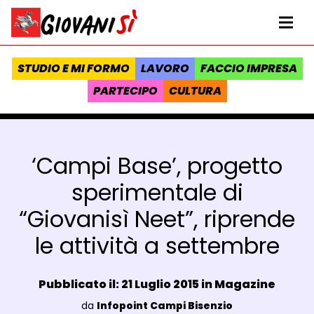
Vai al contenuto
Homepage Giovanisì - Progetto della Regione Toscana
Me
STUDIO E MI FORMO
LAVORO
FACCIO IMPRESA
PARTECIPO
CULTURA
‘Campi Base’, progetto
sperimentale di
“Giovanisì Neet”, riprende
le attività a settembre
Data e ora:
Pubblicato il: 21 Luglio 2015 in
Magazine
Luogo:
da
Infopoint Campi Bisenzio