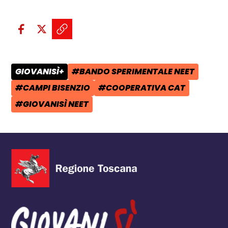
Condividi sui social:
Condividi su Facebook - apre una n
Condividi su X - apre una nuova
Copia il link e condividi - a
GIOVANISÌ+
#BANDO SPERIMENTALE NEET
CATEGORIA POST:
TAG:
#CAMPI BISENZIO
#COOPERATIVA CAT
TAG:
TAG:
#GIOVANISÌ NEET
TAG: