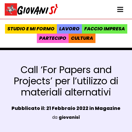
Vai al contenuto
Homepage Giovanisì - Progetto della Regione Toscana
Me
STUDIO E MI FORMO
LAVORO
FACCIO IMPRESA
PARTECIPO
CULTURA
Call ‘For Papers and
Projects’ per l’utilizzo di
materiali alternativi
Data e ora:
Pubblicato il: 21 Febbraio 2022 in
Magazine
Luogo:
da
giovanisì