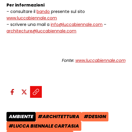
Per informazioni
– consultare il
bando
presente sul sito
www.luccabiennale.com
– scrivere una mail a
info@luccabiennale.com
–
architecture@luccabiennale.com
Fonte:
www.luccabiennale.com
Condividi sui social:
Condividi su Facebook - apre una n
Condividi su X - apre una nuova
Copia il link e condividi - a
AMBIENTE
#ARCHITETTURA
#DESIGN
CATEGORIA POST:
TAG:
TAG:
#LUCCA BIENNALE CARTASIA
TAG: