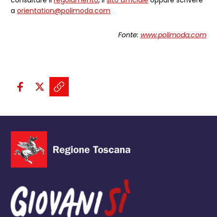
a
orientation@polimoda.com
Fonte:
www.polimoda.com
Condividi sui social:
Condividi su Facebook - apre una n
Condividi su X - apre una nuova
Copia il link e condividi - a