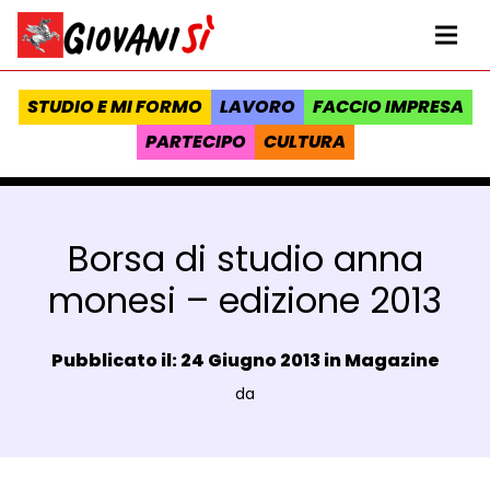
Vai al contenuto
Homepage Giovanisì - Progetto della Regione Toscana
Me
STUDIO E MI FORMO
LAVORO
FACCIO IMPRESA
PARTECIPO
CULTURA
Borsa di studio anna
monesi – edizione 2013
Data e ora:
Pubblicato il: 24 Giugno 2013 in
Magazine
Luogo:
da