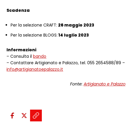
Scadenza
Per la selezione CRAFT:
26 maggio 2023
Per la selezione BLOGS:
14 luglio 2023
Informazioni
– Consulta il
bando
– Contattare Artigianato e Palazzo, t
el. 055 2654588/89 –
info@artigianatoepalazzo.it
Fonte:
Artigianato e Palazzo
Condividi sui social:
Condividi su Facebook - apre una n
Condividi su X - apre una nuova
Copia il link e condividi - a