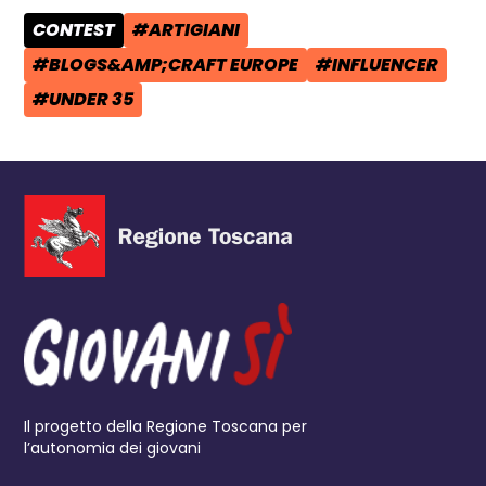
CONTEST
#ARTIGIANI
CATEGORIA POST:
TAG:
#BLOGS&AMP;CRAFT EUROPE
#INFLUENCER
TAG:
TAG:
#UNDER 35
TAG:
Il progetto della Regione Toscana per
l’autonomia dei giovani