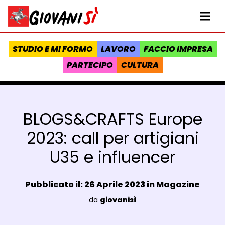
Vai al contenuto
Homepage Giovanisì - Progetto della Regione Toscana
Me
STUDIO E MI FORMO
LAVORO
FACCIO IMPRESA
PARTECIPO
CULTURA
BLOGS&CRAFTS Europe
2023: call per artigiani
U35 e influencer
Data e ora:
Pubblicato il: 26 Aprile 2023 in
Magazine
Luogo:
da
giovanisì