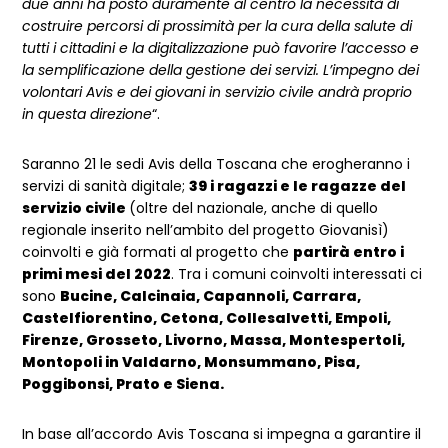
due anni ha posto duramente al centro la necessità di
costruire percorsi di prossimità per la cura della salute di
tutti i cittadini e la digitalizzazione può favorire l’accesso e
la semplificazione della gestione dei servizi. L’impegno dei
volontari Avis e dei giovani in servizio civile andrà proprio
in questa direzione
“.
Saranno 21 le sedi Avis della Toscana che erogheranno i
servizi di sanità digitale;
39 i ragazzi e le ragazze del
servizio civile
(oltre del nazionale, anche di quello
regionale inserito nell’ambito del progetto Giovanisì)
coinvolti e già formati al progetto che
partirà entro i
primi mesi del 2022
. Tra i comuni coinvolti interessati ci
sono
Bucine, Calcinaia, Capannoli, Carrara,
Castelfiorentino, Cetona, Collesalvetti, Empoli,
Firenze, Grosseto, Livorno, Massa, Montespertoli,
Montopoli in Valdarno, Monsummano, Pisa,
Poggibonsi, Prato e Siena.
In base all’accordo Avis Toscana si impegna a garantire il