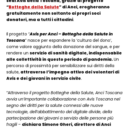
sedi Avis della Toscana, grazie al progetto
“
Botteghe della Salute
” di Anci, erogheranno
gratuitamente non soltanto ai propri soci
donatori, ma a tutti i cittadini
.
Il progetto “
Avis per Anci – Botteghe della Salute in
Toscan
a
” nasce per espandere la ‘cultura del dono’,
come valore aggiunto della donazione del sangue, e per
rendere un
servizio di sanità digitale, indispensabile
alle collettività in questo periodo di pandemia.
Un
percorso di prossimità per sensibilizzare sui diritti della
salute,
attraverso l’impegno attivo dei volontari di
Avis e dei giovani in servizio civile
.
“A
ttraverso il progetto Botteghe della Salute, Anci Toscana
avvia un’importante collaborazione con Avis Toscana nel
segno dei diritti per la salute connessi alle nuove
tecnologie, dell’abbattimento del digitale divide, della
partecipazione dei giovani a servizio delle persone più
fragili
–
dichiara Simone Gheri, direttore di Anci