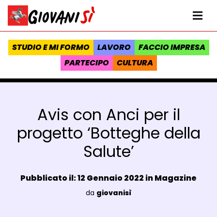
Vai al contenuto
Homepage Giovanisì - Progetto della Regione Toscana
Me
STUDIO E MI FORMO
LAVORO
FACCIO IMPRESA
PARTECIPO
CULTURA
Avis con Anci per il
progetto ‘Botteghe della
Salute’
Data e ora:
Pubblicato il: 12 Gennaio 2022 in
Magazine
Luogo:
da
giovanisì