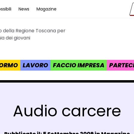
sibili
News
Magazine
to della Regione Toscana per
cana
a dei giovani
 FORMO
LAVORO
FACCIO IMPRESA
PARTEC
Audio carcere
Data e ora:
Pubblicato il: 5 Settembre 2009 in
Magazine