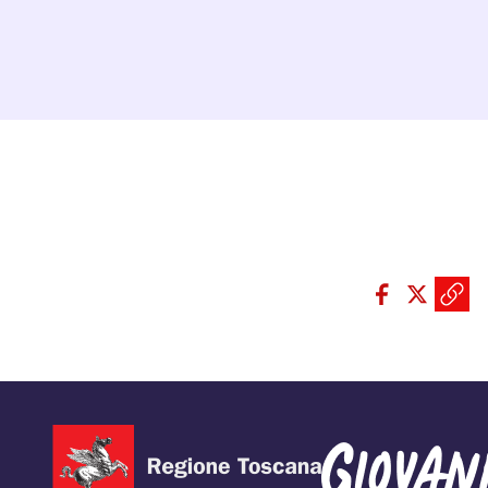
Dett
Condividi sui so
Condivid
Condiv
Copi