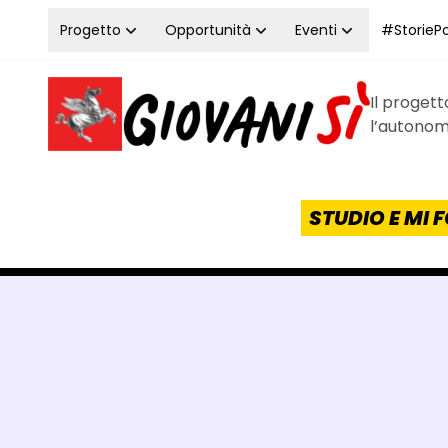
Vai al contenuto
Progetto
Opportunità
Eventi
#StoriePos
Il proget
Homepage Giovanisì - Progetto della Regione Tos
l’autonomi
STUDIO E MI