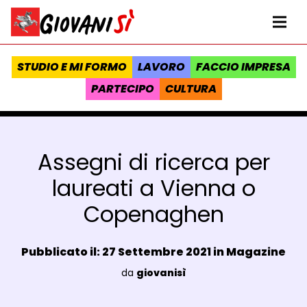
Vai al contenuto
Homepage Giovanisì - Progetto della Regione Toscana
Me
STUDIO E MI FORMO
LAVORO
FACCIO IMPRESA
PARTECIPO
CULTURA
Assegni di ricerca per
laureati a Vienna o
Copenaghen
Data e ora:
Pubblicato il: 27 Settembre 2021 in
Magazine
Luogo:
da
giovanisì