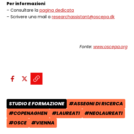
Per informazioni
– Consultare la
pagina dedicata
– Scrivere una mail a
researchassistant@oscepa.dk
Fonte:
www.oscepa.org
Condividi sui social:
Condividi su Facebook - apre una n
Condividi su X - apre una nuova
Copia il link e condividi - a
STUDIO E FORMAZIONE
#ASSEGNI DI RICERCA
CATEGORIA POST:
TAG:
#COPENAGHEN
#LAUREATI
#NEOLAUREATI
TAG:
TAG:
TAG:
#OSCE
#VIENNA
TAG:
TAG: