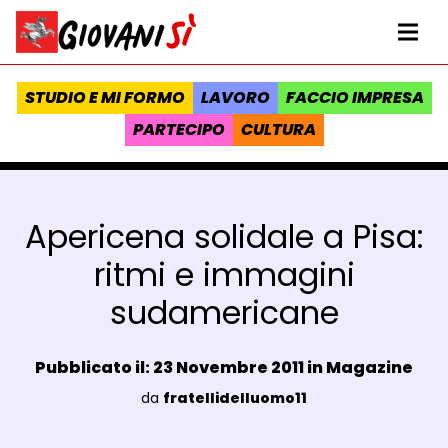
Vai al contenuto
Homepage Giovanisì - Progetto della Regione Toscana
Me
STUDIO E MI FORMO
LAVORO
FACCIO IMPRESA
PARTECIPO
CULTURA
Apericena solidale a Pisa:
ritmi e immagini
sudamericane
Data e ora:
Pubblicato il: 23 Novembre 2011 in
Magazine
Luogo:
da
fratellidelluomo11