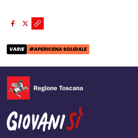
Condividi sui social:
Condividi su Facebook - apre una n
Condividi su X - apre una nuova
Copia il link e condividi - a
VARIE
#APERICENA SOLIDALE
CATEGORIA POST:
TAG: