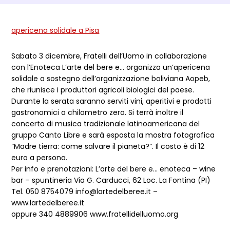
Dettagli Post Magazine
apericena solidale a Pisa
Sabato 3 dicembre, Fratelli dell’Uomo in collaborazione
con l’Enoteca L’arte del bere e… organizza un’apericena
solidale a sostegno dell’organizzazione boliviana Aopeb,
che riunisce i produttori agricoli biologici del paese.
Durante la serata saranno serviti vini, aperitivi e prodotti
gastronomici a chilometro zero. Si terrà inoltre il
concerto di musica tradizionale latinoamericana del
gruppo Canto Libre e sarà esposta la mostra fotografica
“Madre tierra: come salvare il pianeta?”. Il costo è di 12
euro a persona.
Per info e prenotazioni: L’arte del bere e… enoteca – wine
bar – spuntineria Via G. Carducci, 62 Loc. La Fontina (PI)
Tel. 050 8754079 info@lartedelberee.it –
www.lartedelberee.it
oppure 340 4889906 www.fratellidelluomo.org