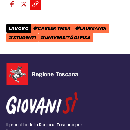
Condividi sui social:
Condividi su Facebook - apre una n
Condividi su X - apre una nuova
Copia il link e condividi - a
LAVORO
#CAREER WEEK
#LAUREANDI
CATEGORIA POST:
TAG:
TAG:
#STUDENTI
#UNIVERSITÀ DI PISA
TAG:
TAG:
Il progetto della Regione Toscana per