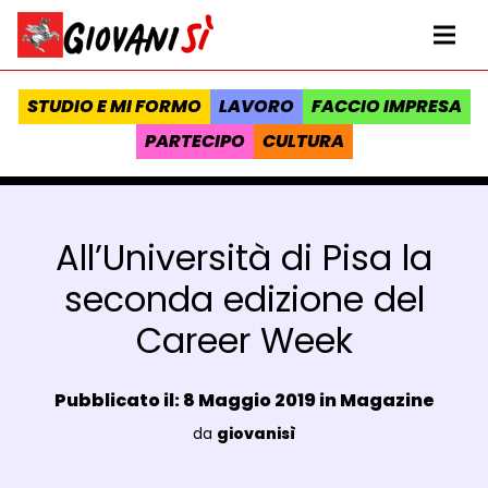
Vai al contenuto
Homepage Giovanisì - Progetto della Regione Toscana
Me
STUDIO E MI FORMO
LAVORO
FACCIO IMPRESA
PARTECIPO
CULTURA
All’Università di Pisa la
seconda edizione del
Career Week
Data e ora:
Pubblicato il: 8 Maggio 2019 in
Magazine
Luogo:
da
giovanisì