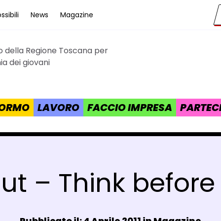
sibili
News
Magazine
to della Regione Toscana per
cana
a dei giovani
 FORMO
LAVORO
FACCIO IMPRESA
PARTEC
ut – Think before 
Data e ora:
Pubblicato il: 4 Aprile 2011 in
Magazine