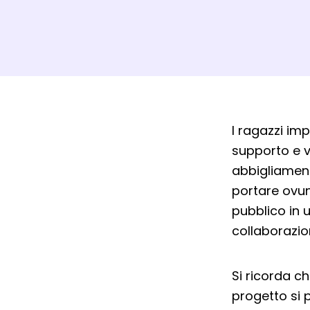
Dett
I ragazzi im
supporto e vi
abbigliament
portare ovun
pubblico in u
collaborazion
Si ricorda ch
progetto si 