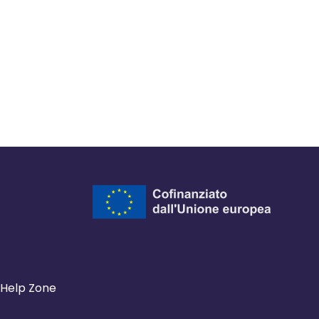
ra del browser
l browser
 finestra del browser
Help Zone