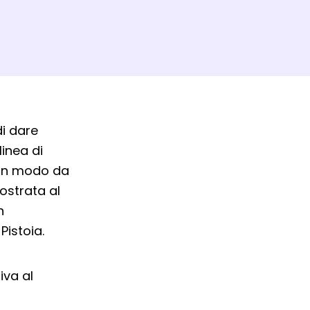
di dare
linea di
o in modo da
ostrata al
n
Pistoia.
iva al