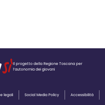
cial:
i su Facebook - apre una nuova finest
idi su X - apre una nuova finestra de
a il link e condividi - apre una nuova
Il progetto della Regione Toscana per
l’autonomia dei giovani
e legali
Social Media Policy
Accessibilità