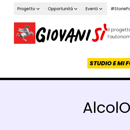
Vai al contenuto
Progetto
Opportunità
Eventi
#StoriePos
Il proget
Homepage Giovanisì - Progetto della Regione Tos
l’autonomi
STUDIO E MI
AlcolO