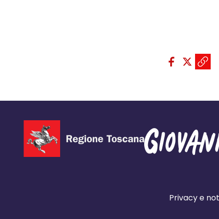
Condividi sui so
Condivid
Condiv
Copi
Privacy e not