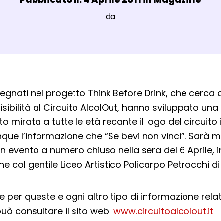
Luogo:
da
agli Post Magazine
pegnati nel progetto Think Before Drink, che cerca 
sibilità al Circuito AlcolOut, hanno sviluppato una 
o mirata a tutte le età recante il logo del circuit
que l’informazione che “Se bevi non vinci”. Sarà m
n evento a numero chiuso nella sera del 6 Aprile, i
e col gentile Liceo Artistico Policarpo Petrocchi di 
e per queste e ogni altro tipo di informazione relat
può consultare il sito web:
www.circuitoalcolout.it