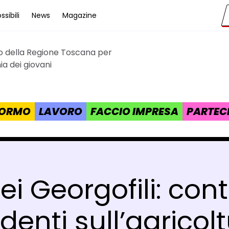
sibili
News
Magazine
to della Regione Toscana per
cana
a dei giovani
 FORMO
LAVORO
FACCIO IMPRESA
PARTEC
 Georgofili: con
denti sull’agricol