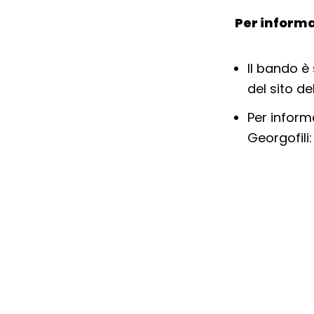
Per informa
Il bando è
del sito d
Per inform
Georgofili: