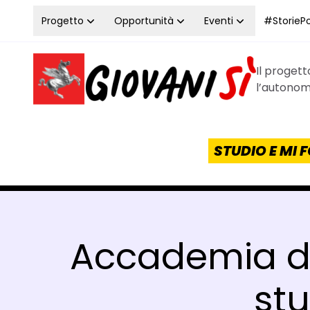
Vai al contenuto
Progetto
Opportunità
Eventi
#StoriePos
Il proget
Homepage Giovanisì - Progetto della Regione Tos
l’autonomi
STUDIO E MI
Accademia dei
stu