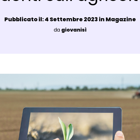
Data e ora:
Pubblicato il: 4 Settembre 2023 in
Magazine
Luogo:
da
giovanisì
agli Post Magazine