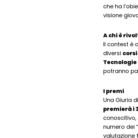
che ha l’obi
visione giov
A chi è rivo
Il contest è 
diversi
corsi
Tecnologie
potranno par
I premi
Una Giuria d
premierà i 
conoscitivo,
numero dei “
valutazione 