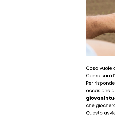
Cosa vuole d
Come sarà l’
Per risponde
occasione de
giovani stu
che giochera
Questo avvie