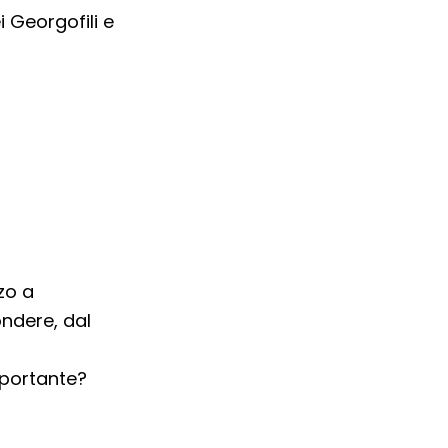
 Georgofili e
zo a
ndere, dal
mportante?