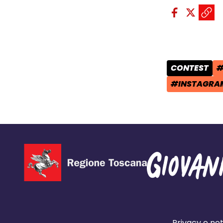
Condividi sui so
Condivid
Condiv
Copi
CONTEST
#
CATEGORIA 
T
#INSTAGRA
TAG:
Privacy e not