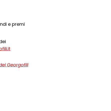
ndi e premi
dei
li.it
i Georgofili