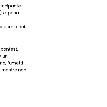
tecipante
) e, pena
ccademia dei
 contest,
o un
ne, fumetti
, mentre non