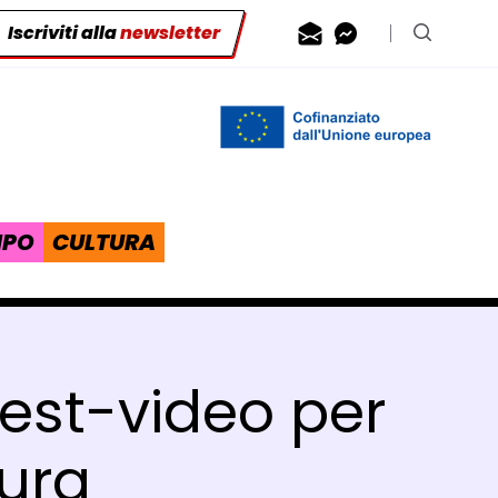
Iscriviti alla
newsletter
Contattaci via
Contattaci 
Cerca n
IPO
CULTURA
test-video per
tura