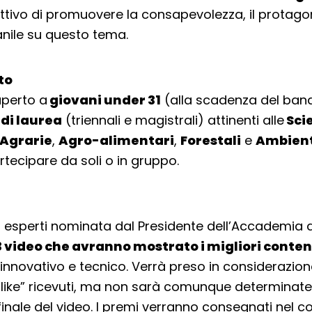
ettivo di promuovere la consapevolezza, il protago
anile su questo tema.
lto
aperto a
giovani under 31
(alla scadenza del bando
 di laurea
(triennali e magistrali) attinenti alle
Sci
 Agrarie
,
Agro-alimentari
,
Forestali
e
Ambient
tecipare da soli o in gruppo.
i esperti nominata dal Presidente dell’Accademia d
3 video che avranno mostrato i migliori conten
 innovativo e tecnico. Verrà preso in considerazion
like” ricevuti, ma non sarà comunque determinate 
finale del video. I premi verranno consegnati nel co