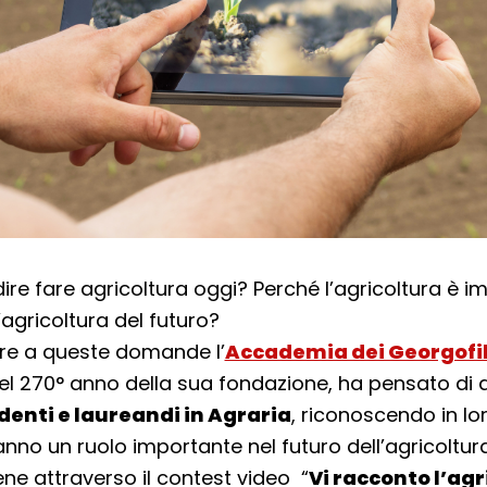
ire fare agricoltura oggi? Perché l’agricoltura è 
agricoltura del futuro?
re a queste domande l’
Accademia dei Georgofil
l 270° anno della sua fondazione, ha pensato di 
denti e laureandi in Agraria
, riconoscendo in lo
nno un ruolo importante nel futuro dell’agricoltur
ne attraverso il contest video “
Vi racconto l’ag