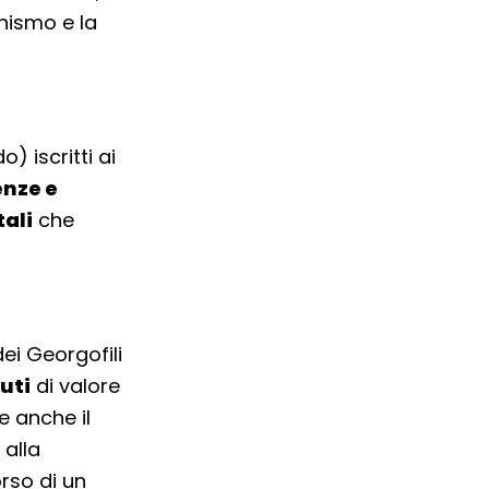
nismo e la
) iscritti ai
enze e
ali
che
ei Georgofili
uti
di valore
e anche il
alla
rso di un