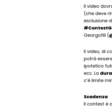
Il video dov
(che deve ri
esclusione d
#ContestGe
Georgofili (
@
Il video, di 
potrà essere
ipotetico fu
ecc. La
dura
c’è limite mi
Scadenza
Il contest è 