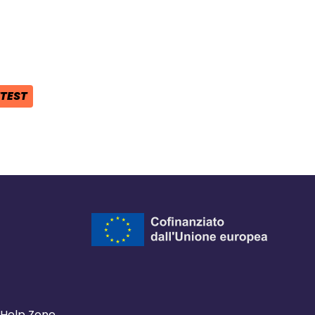
ra del browser
l browser
 finestra del browser
TEST
Help Zone