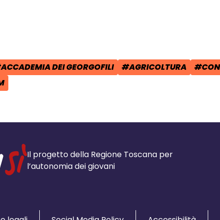
cial:
i su Facebook - apre una nuova finest
idi su X - apre una nuova finestra de
a il link e condividi - apre una nuova
ACCADEMIA DEI GEORGOFILI
#AGRICOLTURA
#CON
POST:
AG:
TAG:
TAG:
M
Il progetto della Regione Toscana per
l’autonomia dei giovani
e legali
Social Media Policy
Accessibilità