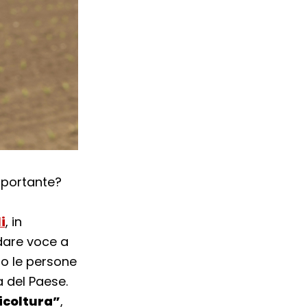
importante?
i
, in
dare voce a
ro le persone
a del Paese.
ricoltura”
,