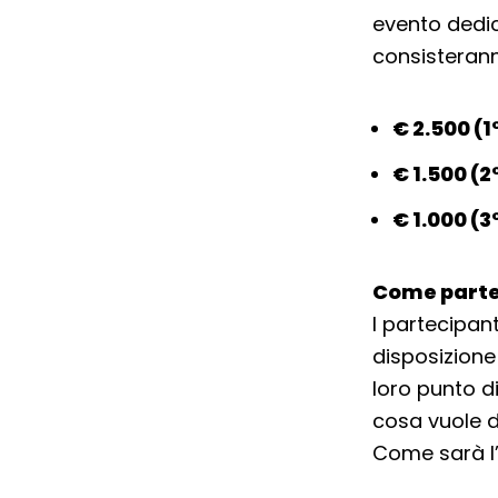
evento dedic
consisteranno
€ 2.500 (
€ 1.500 (
€ 1.000 (
Come parte
I partecipan
disposizion
loro punto d
cosa vuole d
Come sarà l’