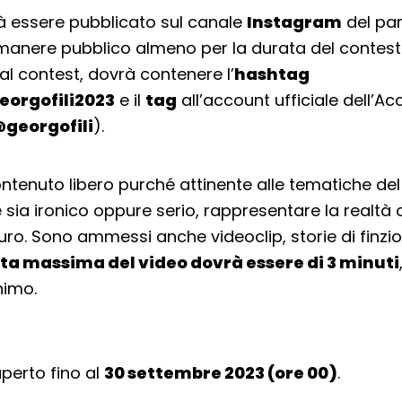
rà essere pubblicato sul canale
Instagram
del par
manere pubblico almeno per la durata del contest
al contest, dovrà contenere l’
hashtag
orgofili2023
e il
tag
all’account ufficiale dell’A
georgofili
).
contenuto libero purché attinente alle tematiche del
 sia ironico oppure serio, rappresentare la realtà 
turo. Sono ammessi anche videoclip, storie di finzio
ta massima del video dovrà essere di 3 minuti
nimo.
aperto fino al
30 settembre 2023 (ore 00)
.