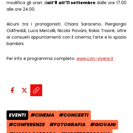
modifica gli orari: d
all’8 all’11 settembre
dalle ore 17.00
alle ore 24.00.
Alcuni tra i protagonisti: Chiara Saraceno, Piergiorgio
Odifreddi, Luca Mercalli, Nicola Piovani, Rokia Traoré, oltre
ai consueti appuntamenti con il cinema, l’arte e lo spazio
bambini.
Per info e programma completo:
www.con-vivere.it
Condividi sui social:
Condividi su Facebook - apre una n
Condividi su X - apre una nuova
Copia il link e condividi - a
EVENTI
#CINEMA
#CONCERTI
CATEGORIA POST:
TAG:
TAG:
#CONFERENZE
#FOTOGRAFIA
#GIOVANI
TAG:
TAG:
TAG: