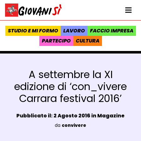
Vai al contenuto
Homepage Giovanisì - Progetto della Regione Toscana
Me
STUDIO E MI FORMO
LAVORO
FACCIO IMPRESA
PARTECIPO
CULTURA
A settembre la XI
edizione di ‘con_vivere
Carrara festival 2016’
Data e ora:
Pubblicato il: 2 Agosto 2016 in
Magazine
Luogo:
da
convivere