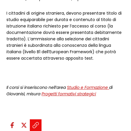
I cittadini di origine straniera, devono presentare titolo di
studio equiparabile per durata e contenuto al titolo di
istruzione italiano richiesto per l’accesso al corso (la
documentazione dovrà essere presentata debitamente
tradotta). L’ammissione alla selezione dei cittadini
stranieri è subordinata alla conoscenza della lingua
italiana (livello B1 dell’European Framework) che potrà
essere accertata attraverso apposito test.
Il corsi si inseriscono nell’area
Studio e Formazione
di
Giovanisì, misura
Progetti formativi strategici
Condividi sui social:
Condividi su Facebook - apre una n
Condividi su X - apre una nuova
Copia il link e condividi - a