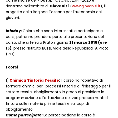
con le risorse del POR FSE TOSCANA 2014-2020 e
rientrano nell’ambito di
Giovanisì
(
www.giovanisi.it
), il
progetto della Regione Toscana per l’autonomia dei
giovani.
Infoday:
Coloro che sono interessati a partecipare ai
corsi, potranno prendere parte alla presentazione del
corso, che si terrà a Prato il giorno
21 marzo 2019 (ore
15)
, presso l’Istituto Buzzi, Viale della Repubblica, 9, Prato
(PO).
I corsi
1)
Chimica Tintoria Tessile
:
Il corso ha l’obiettivo di
formare chimici per i processi tintori e di finissaggio per il
settore tessile-abbigliamento in grado di presidiare la
programmazione e l’attuazione dei vari procedimenti di
tintura sulle materie prime tessili e sui capi di
abbigliamento.
Come partecipare:
La partecipazione la corso è