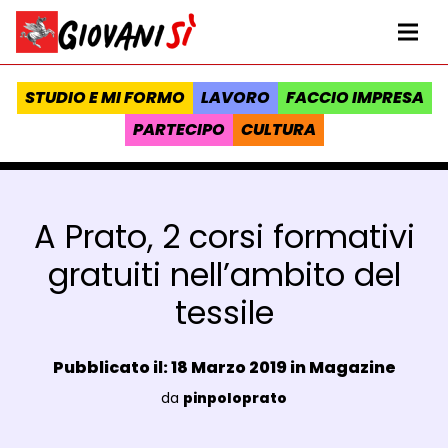
Vai al contenuto
Homepage Giovanisì - Progetto della Regione Toscana
Me
STUDIO E MI FORMO
LAVORO
FACCIO IMPRESA
PARTECIPO
CULTURA
A Prato, 2 corsi formativi
gratuiti nell’ambito del
tessile
Data e ora:
Pubblicato il: 18 Marzo 2019 in
Magazine
Luogo:
da
pinpoloprato