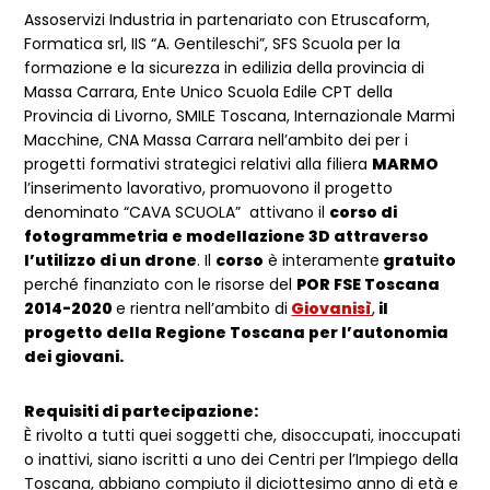
Assoservizi Industria in partenariato con Etruscaform,
Formatica srl, IIS “A. Gentileschi”, SFS Scuola per la
formazione e la sicurezza in edilizia della provincia di
Massa Carrara, Ente Unico Scuola Edile CPT della
Provincia di Livorno, SMILE Toscana, Internazionale Marmi
Macchine, CNA Massa Carrara nell’ambito dei per i
progetti formativi strategici relativi alla filiera
MARMO
l’inserimento lavorativo, promuovono il progetto
denominato “CAVA SCUOLA” attivano il
corso di
fotogrammetria e modellazione 3D attraverso
l’utilizzo di un drone
. Il
corso
è interamente
gratuito
perché finanziato con le risorse del
POR FSE Toscana
2014-2020
e rientra nell’ambito di
Giovanisì
,
il
progetto della Regione Toscana per l’autonomia
dei giovani.
Requisiti di partecipazione:
È rivolto a tutti quei soggetti che, disoccupati, inoccupati
o inattivi, siano iscritti a uno dei Centri per l’Impiego della
Toscana, abbiano compiuto il diciottesimo anno di età e