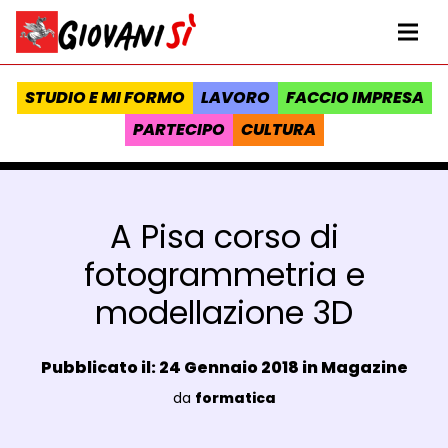
Vai al contenuto
Homepage Giovanisì - Progetto della Regione Toscana
Me
STUDIO E MI FORMO
LAVORO
FACCIO IMPRESA
PARTECIPO
CULTURA
A Pisa corso di
fotogrammetria e
modellazione 3D
Data e ora:
Pubblicato il: 24 Gennaio 2018 in
Magazine
Luogo:
da
formatica