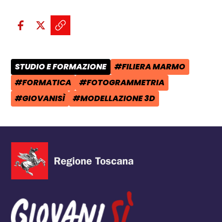
Condividi sui social:
Condividi su Facebook - apre una n
Condividi su X - apre una nuova
Copia il link e condividi - a
STUDIO E FORMAZIONE
#FILIERA MARMO
CATEGORIA POST:
TAG:
#FORMATICA
#FOTOGRAMMETRIA
TAG:
TAG:
#GIOVANISÌ
#MODELLAZIONE 3D
TAG:
TAG: