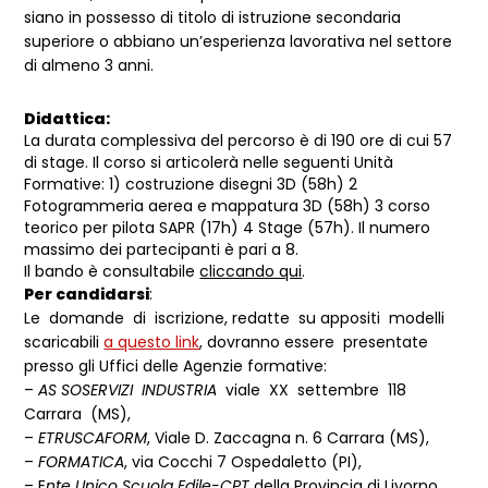
siano in possesso di titolo di istruzione secondaria
superiore o abbiano un’esperienza lavorativa nel settore
di almeno 3 anni.
Didattica:
La durata complessiva del percorso è di 190 ore di cui 57
di stage. Il corso si articolerà nelle seguenti Unità
Formative: 1) costruzione disegni 3D (58h) 2
Fotogrammeria aerea e mappatura 3D (58h) 3 corso
teorico per pilota SAPR (17h) 4 Stage (57h). Il numero
massimo dei partecipanti è pari a 8.
Il bando è consultabile
cliccando qui
.
Per candidarsi
:
Le domande di iscrizione, redatte su appositi modelli
scaricabili
a questo link
, dovranno essere presentate
presso gli Uffici delle Agenzie formative:
–
AS SOSERVIZI INDUSTRIA
viale XX settembre 118
Carrara (MS),
–
ETRUSCAFORM
, Viale D. Zaccagna n. 6 Carrara (MS),
–
FORMATICA
, via Cocchi 7 Ospedaletto (PI),
– E
nte Unico Scuola Edile-CPT
della Provincia di Livorno,