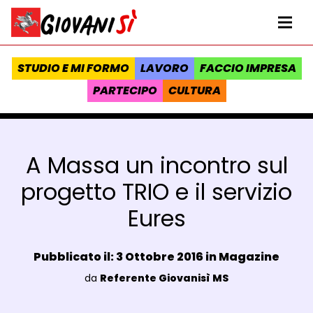
Vai al contenuto
Homepage Giovanisì - Progetto della Regione Toscana
Me
STUDIO E MI FORMO
LAVORO
FACCIO IMPRESA
PARTECIPO
CULTURA
A Massa un incontro sul
progetto TRIO e il servizio
Eures
Data e ora:
Pubblicato il: 3 Ottobre 2016 in
Magazine
Luogo:
da
Referente Giovanisì MS