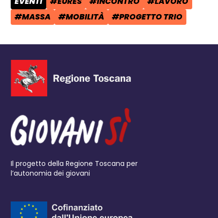
EVENTI
#EURES
#INCONTRO
#LAVORO
CATEGORIA POST:
TAG:
TAG:
TAG:
#MASSA
#MOBILITÀ
#PROGETTO TRIO
TAG:
TAG:
TAG:
Il progetto della Regione Toscana per
l’autonomia dei giovani