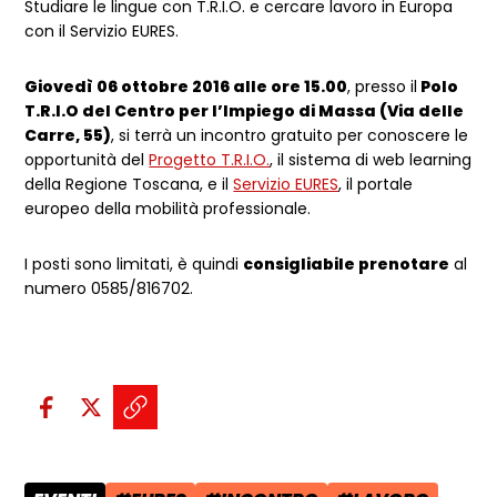
Studiare le lingue con T.R.I.O. e cercare lavoro in Europa
con il Servizio EURES.
Giovedì 06 ottobre 2016 alle ore 15.00
, presso il
Polo
T.R.I.O del Centro per l’Impiego di Massa (Via delle
Carre, 55)
, si terrà un incontro gratuito per conoscere le
opportunità del
Progetto T.R.I.O.
, il sistema di web learning
della Regione Toscana, e il
Servizio EURES
, il portale
europeo della mobilità professionale.
I posti sono limitati, è quindi
consigliabile prenotare
al
numero 0585/816702.
Condividi sui social:
Condividi su Facebook - apre una n
Condividi su X - apre una nuova
Copia il link e condividi - a