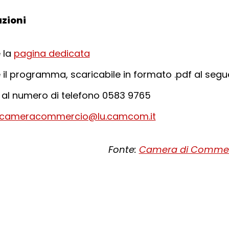
zioni
 la
pagina dedicata
 il programma, scaricabile in formato .pdf al seg
 al numero di telefono 0583 9765
cameracommercio@lu.camcom.it
Fonte:
Camera di Commerc
cial:
i su Facebook - apre una nuova finest
idi su X - apre una nuova finestra de
a il link e condividi - apre una nuova