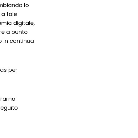
ambiando lo
a tale
mia digitale,
ere a punto
o in continua
vas per
Sararno
eguito