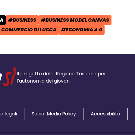
SA
#BUSINESS
#BUSINESS MODEL CANVAS
POST:
TAG:
TAG:
 COMMERCIO DI LUCCA
#ECONOMIA 4.0
TAG:
Il progetto della Regione Toscana per
l’autonomia dei giovani
e legali
Social Media Policy
Accessibilità