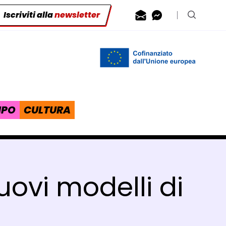
Iscriviti alla
newsletter
Contattaci via
Contattaci 
Cerca n
IPO
CULTURA
uovi modelli di