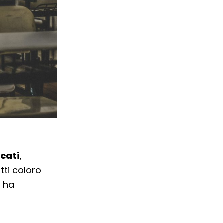
rcati
,
tti coloro
e ha