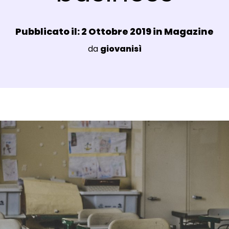
Data e ora:
Pubblicato il: 2 Ottobre 2019 in
Magazine
Luogo:
da
giovanisì
agli Post Magazine