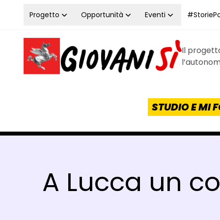
Vai al contenuto
Progetto
Opportunità
Eventi
#StoriePos
Il proget
Homepage Giovanisì - Progetto della Regione Tos
l’autonomi
STUDIO E MI
A Lucca un cor