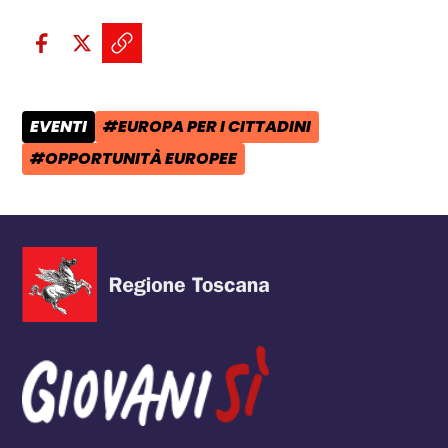
Condividi sui social:
Condividi su Facebook - apre una n
Condividi su X - apre una nuova
Copia il link e condividi - a
EVENTI
#EUROPA PER I CITTADINI
CATEGORIA POST:
TAG:
#OPPORTUNITÀ EUROPEE
TAG: