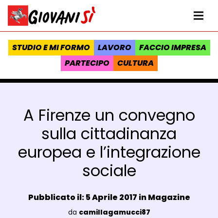
Vai al contenuto
Homepage Giovanisì - Progetto della Regione Toscana
Me
STUDIO E MI FORMO
LAVORO
FACCIO IMPRESA
PARTECIPO
CULTURA
A Firenze un convegno
sulla cittadinanza
europea e l’integrazione
sociale
Data e ora:
Pubblicato il: 5 Aprile 2017 in
Magazine
Luogo:
da
camillagamucci87