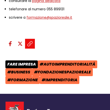
consultare la
pagina dedicata
telefonare al numero 055 899131
scrivere a
formazione@spazioreale.it
Condividi sui social:
Condividi su Facebook - apre una n
Condividi su X - apre una nuova
Copia il link e condividi - a
FARE IMPRESA
#AUTOIMPRENDITORIALITÀ
CATEGORIA POST:
TAG:
#BUSINESS
#FONDAZIONESPAZIOREALE
TAG:
TAG:
#FORMAZIONE
#IMPRENDITORIA
TAG:
TAG: