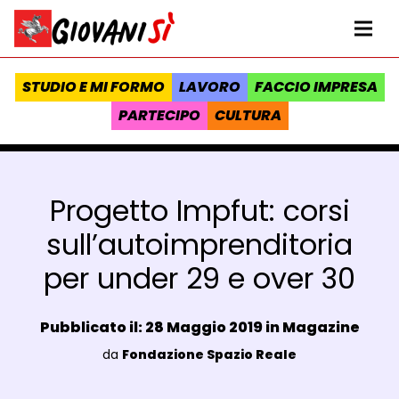
Vai al contenuto
Homepage Giovanisì - Progetto della Regione Toscana
Me
STUDIO E MI FORMO
LAVORO
FACCIO IMPRESA
PARTECIPO
CULTURA
Progetto Impfut: corsi
sull’autoimprenditoria
per under 29 e over 30
Data e ora:
Pubblicato il: 28 Maggio 2019 in
Magazine
Luogo:
da
Fondazione Spazio Reale