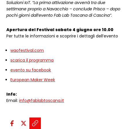
Soluzioni IoT. “La prima attivazione avverrà tra due
settimane proprio a Navacchio – conclude Prisco – dopo
pochi giorni dall’evento Fab Lab Toscana di Cascina”.
Apertura del Festival sabato 4 giugno ore 10.00
Per tutte le informazioni e scoprire i dettagli dell’evento
waofestival.com
scarica il programma
evento su facebook
European Maker Week
Info:
Email:
info@fablabtoscana.it
Condividi sui social:
Condividi su Facebook - apre una n
Condividi su X - apre una nuova
Copia il link e condividi - a