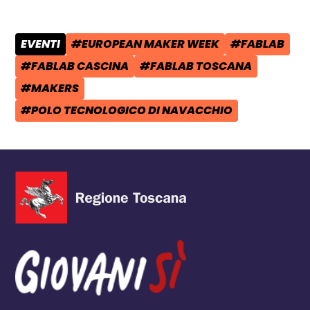
EVENTI
#EUROPEAN MAKER WEEK
#FABLAB
CATEGORIA POST:
TAG:
TAG:
#FABLAB CASCINA
#FABLAB TOSCANA
TAG:
TAG:
#MAKERS
TAG:
#POLO TECNOLOGICO DI NAVACCHIO
TAG: