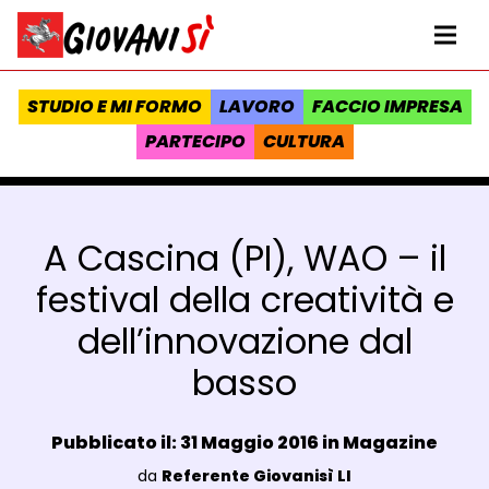
Vai al contenuto
Homepage Giovanisì - Progetto della Regione Toscana
Me
STUDIO E MI FORMO
LAVORO
FACCIO IMPRESA
PARTECIPO
CULTURA
A Cascina (PI), WAO – il
festival della creatività e
dell’innovazione dal
basso
Data e ora:
Pubblicato il: 31 Maggio 2016 in
Magazine
Luogo:
da
Referente Giovanisì LI