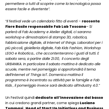
permettere a tutti di scoprire come la tecnologica possa
essere facile e divertente”.
“
Il festival vede un calendario fitto di eventi
–
racconta
Fiore Basile responsabile Fab Lab Toscana
– Si
parlerà di Fab Academy e Atelier digitali, ci saranno
workshop e dimostrazioni di stampa 3D, robotica,
fabbricazione digitale, di Internet of things. Laboratori per i
più piccoli, gioielleria digitale, Fab Kids Fashion, Workshop
LEGO e Robotica… che accontenteranno i gusti di tutti.
E
sabato sera, a partire dalle 21.00, il concerto degli
URBANIKA. In particolare il sabato mattina è dedicato alle
scuole, mentre nel pomeriggio si approfondirà il tema
dell’Internet of Things IoT. Domenica mattina il
programma è incentrato su attività per le famiglie e Fab
Kids , il pomeriggio invece sarà dedicato all’Industry 4.0.”
Un Festival quindi
dedicato all’Innovazione dal basso
in cui credono grandi partner, come spiega
Luciano
Tommasi , Head of Start Up Initiatives and Business