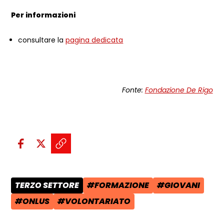
Per informazioni
consultare la
pagina dedicata
Fonte:
Fondazione De Rigo
Condividi sui social:
Condividi su Facebook - apre una n
Condividi su X - apre una nuova
Copia il link e condividi - a
TERZO SETTORE
#FORMAZIONE
#GIOVANI
CATEGORIA POST:
TAG:
TAG:
#ONLUS
#VOLONTARIATO
TAG:
TAG: