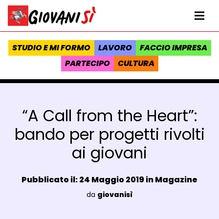
Vai al contenuto
Homepage Giovanisì - Progetto della Regione Toscana
Me
STUDIO E MI FORMO
LAVORO
FACCIO IMPRESA
PARTECIPO
CULTURA
“A Call from the Heart”:
bando per progetti rivolti
ai giovani
Data e ora:
Pubblicato il: 24 Maggio 2019 in
Magazine
Luogo:
da
giovanisì