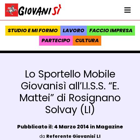
Vai al contenuto
Homepage Giovanisì - Progetto della Regione Toscana
Me
STUDIO E MI FORMO
LAVORO
FACCIO IMPRESA
PARTECIPO
CULTURA
Lo Sportello Mobile
Giovanisì all’I.I.S.S. “E.
Mattei” di Rosignano
Solvay (LI)
Data e ora:
Pubblicato il: 4 Marzo 2014 in
Magazine
Luogo:
da
Referente Giovanisì LI