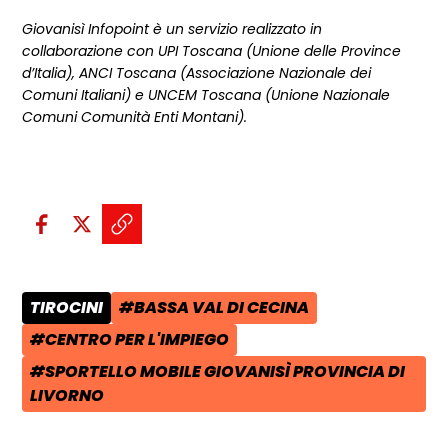
Giovanisì Infopoint è un servizio realizzato in
collaborazione con UPI Toscana (Unione delle Province
d’Italia), ANCI Toscana (Associazione Nazionale dei
Comuni Italiani) e UNCEM Toscana (Unione Nazionale
Comuni Comunità Enti Montani).
Condividi sui social:
Condividi su Facebook - apre una n
Condividi su X - apre una nuova
Copia il link e condividi - a
TIROCINI
#BASSA VAL DI CECINA
CATEGORIA POST:
TAG:
#CENTRO PER L'IMPIEGO
TAG:
#SPORTELLO MOBILE GIOVANISÌ PROVINCIA DI
TAG:
LIVORNO