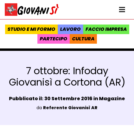
Vai al contenuto
Homepage Giovanisì - Progetto della Regione Toscana
Me
STUDIO E MI FORMO
LAVORO
FACCIO IMPRESA
PARTECIPO
CULTURA
7 ottobre: Infoday
Giovanisì a Cortona (AR)
Data e ora:
Pubblicato il: 30 Settembre 2016 in
Magazine
Luogo:
da
Referente Giovanisì AR