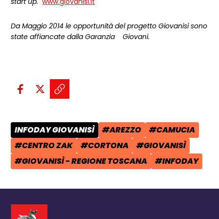
start up.
www.giovanisi.it
Da Maggio 2014 le opportunità del progetto Giovanisì sono
state affiancate dalla Garanzia Giovani.
Condividi sui social:
Condividi su Facebook - apre una n
Condividi su X - apre una nuova
Copia il link e condividi - a
INFODAY GIOVANISÌ
#AREZZO
#CAMUCIA
CATEGORIA POST:
TAG:
TAG:
#CENTRO ZAK
#CORTONA
#GIOVANISÌ
TAG:
TAG:
TAG:
#GIOVANISÌ - REGIONE TOSCANA
#INFODAY
TAG:
TAG: