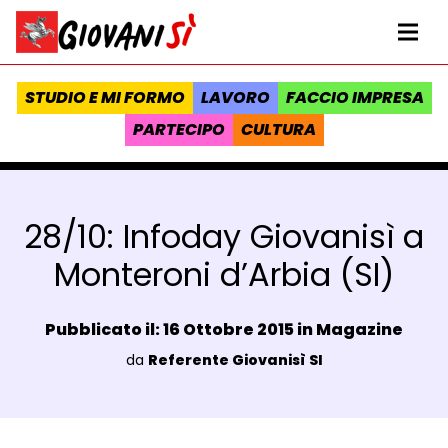
Vai al contenuto
Homepage Giovanisì - Progetto della Regione Toscana
Me
STUDIO E MI FORMO
LAVORO
FACCIO IMPRESA
PARTECIPO
CULTURA
28/10: Infoday Giovanisì a
Monteroni d’Arbia (SI)
Data e ora:
Pubblicato il: 16 Ottobre 2015 in
Magazine
Luogo:
da
Referente Giovanisì SI