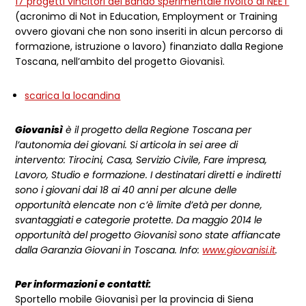
17 progetti vincitori del Bando sperimentale rivolto ai NEET
(acronimo di Not in Education, Employment or Training
ovvero giovani che non sono inseriti in alcun percorso di
formazione, istruzione o lavoro) finanziato dalla Regione
Toscana, nell’ambito del progetto Giovanisì.
scarica la locandina
Giovanisì
è il progetto della Regione Toscana per
l’autonomia dei giovani. Si articola in
sei aree di
intervento: Tirocini, Casa, Servizio Civile, Fare impresa,
Lavoro, Studio e
formazione. I destinatari diretti e indiretti
sono i giovani dai 18 ai 40 anni per alcune
delle
opportunità elencate non c’è limite d’età per donne,
svantaggiati e categorie
protette. Da maggio 2014 le
opportunità del progetto Giovanisì sono state affiancate
dalla Garanzia Giovani in Toscana. Info:
www.giovanisi.it
.
Per informazioni e contatti:
Sportello mobile Giovanisì per la provincia di Siena