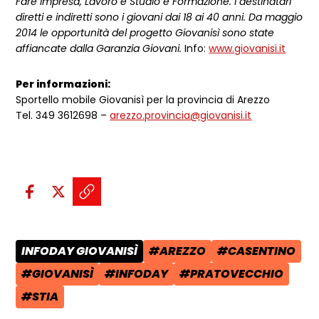
Fare impresa, Lavoro e Studio e Formazione. I destinatari
diretti e indiretti sono i giovani dai 18 ai 40 anni. Da maggio
2014 le opportunità del progetto Giovanisì sono state
affiancate dalla Garanzia Giovani.
Info:
www.giovanisi.it
Per informazioni:
Sportello mobile Giovanisì per la provincia di Arezzo
Tel. 349 3612698 –
arezzo.provincia@giovanisi.it
Condividi sui social:
Condividi su Facebook - apre una n
Condividi su X - apre una nuova
Copia il link e condividi - a
INFODAY GIOVANISÌ
#AREZZO
#CASENTINO
CATEGORIA POST:
TAG:
TAG:
#GIOVANISÌ
#INFODAY
#PRATOVECCHIO
TAG:
TAG:
TAG:
#STIA
TAG: