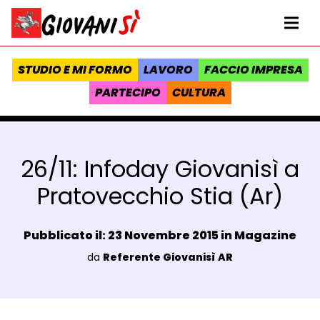
Vai al contenuto
Homepage Giovanisì - Progetto della Regione Toscana
Me
STUDIO E MI FORMO
LAVORO
FACCIO IMPRESA
PARTECIPO
CULTURA
26/11: Infoday Giovanisì a
Pratovecchio Stia (Ar)
Data e ora:
Pubblicato il: 23 Novembre 2015 in
Magazine
Luogo:
da
Referente Giovanisì AR