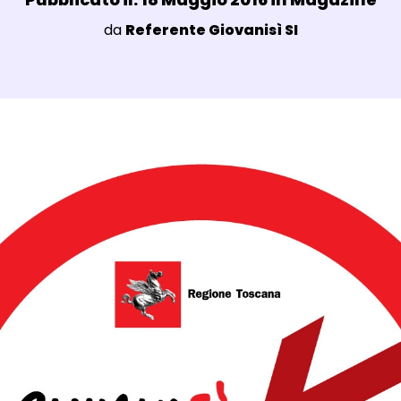
Luogo:
da
Referente Giovanisì SI
agli Post Magazine