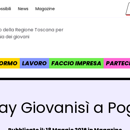
sibili
News
Magazine
to della Regione Toscana per
cana
a dei giovani
 FORMO
LAVORO
FACCIO IMPRESA
PARTEC
ay Giovanisì a Po
Data e ora:
Pubblicato il: 18 Maggio 2016 in
Magazine