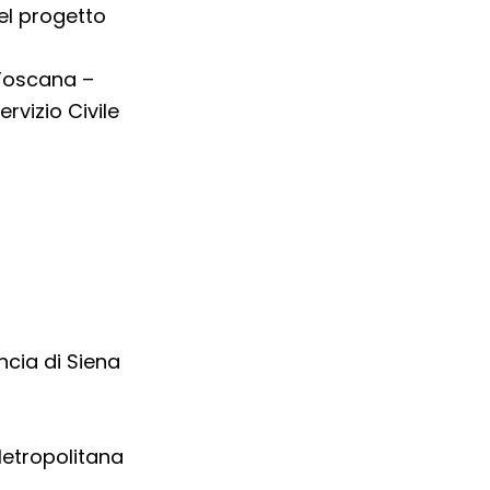
del progetto
Toscana –
rvizio Civile
ncia di Siena
Metropolitana