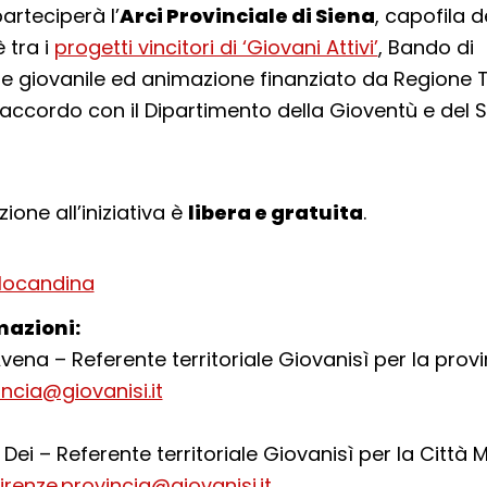
parteciperà l’
Arci Provinciale di Siena
, capofila 
 tra i
progetti vincitori di ‘Giovani Attivi’
, Bando di
e giovanile ed animazione finanziato da Regione 
 accordo con il Dipartimento della Gioventù e del Se
ione all’iniziativa è
libera e gratuita
.
 locandina
mazioni:
vena – Referente territoriale Giovanisì per la provi
incia@giovanisi.it
Dei – Referente territoriale Giovanisì per la Città 
firenze.provincia@giovanisi.it