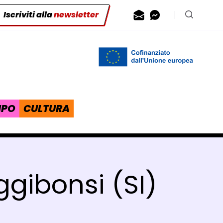
Iscriviti alla
newsletter
Contattaci via
Contattaci 
Cerca n
IPO
CULTURA
ggibonsi (SI)