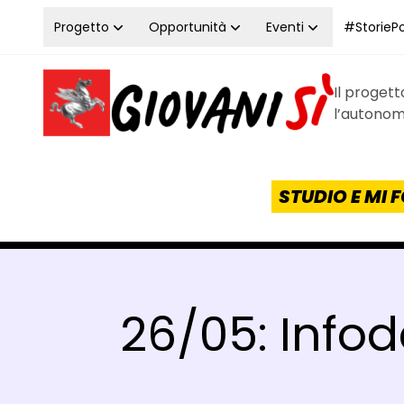
Vai al contenuto
Progetto
Opportunità
Eventi
#StoriePos
Il proget
Homepage Giovanisì - Progetto della Regione Tos
l’autonomi
STUDIO E MI
26/05: Infod