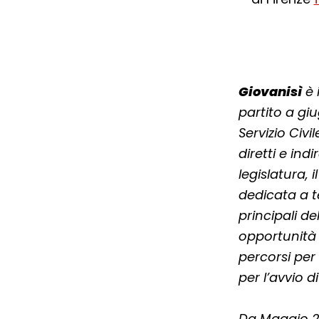
Giovanisì
è 
partito a giu
Servizio Civi
diretti e ind
legislatura, 
dedicata a te
principali d
opportunità l
percorsi per 
per l’avvio di
Da Maggio 20