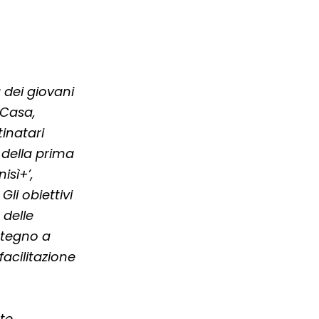
 dei giovani
 Casa,
tinatari
a della prima
isì+’,
li obiettivi
 delle
ostegno a
facilitazione
te