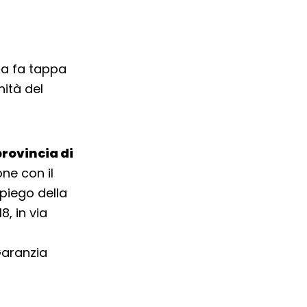
na fa tappa
ità del
provincia di
one con il
piego della
8, in via
Garanzia