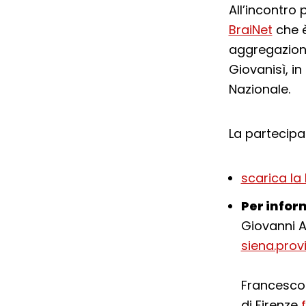
All’incontro 
BraiNet
che è
aggregazion
Giovanisì, in
Nazionale.
La partecipaz
scarica la
Per infor
Giovanni A
siena.prov
Francesco 
di Firenze