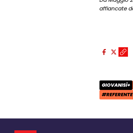
affiancate d
Condividi sui so
Condivid
Condiv
Copi
GIOVANISÌ+
CATEGORIA 
#REFERENTE 
TAG: