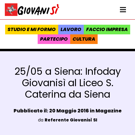
Vai al contenuto
Homepage Giovanisì - Progetto della Regione Toscana
Me
STUDIO E MI FORMO
LAVORO
FACCIO IMPRESA
PARTECIPO
CULTURA
25/05 a Siena: Infoday
Giovanisì al Liceo S.
Caterina da Siena
Data e ora:
Pubblicato il: 20 Maggio 2016 in
Magazine
Luogo:
da
Referente Giovanisì SI