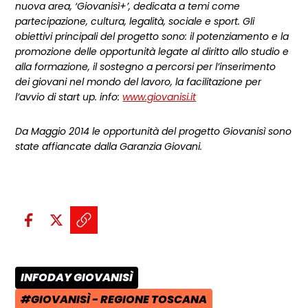
nuova area, ‘Giovanisì+’, dedicata a temi come
partecipazione, cultura, legalità, sociale e sport. Gli
obiettivi principali del progetto sono: il potenziamento e la
promozione delle opportunità legate al diritto allo studio e
alla formazione, il sostegno a percorsi per l’inserimento
dei giovani nel mondo del lavoro, la facilitazione per
l’avvio di start up. info:
www.giovanisi.it
Da Maggio 2014 le opportunità del progetto Giovanisì sono
state affiancate dalla Garanzia Giovani.
Condividi sui social:
Condividi su Facebook - apre una n
Condividi su X - apre una nuova
Copia il link e condividi - a
INFODAY GIOVANISÌ
CATEGORIA POST:
#GIOVANISÌ - REGIONE TOSCANA
TAG: