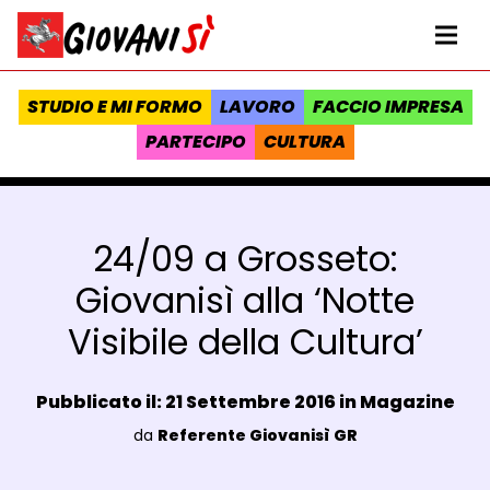
Vai al contenuto
Homepage Giovanisì - Progetto della Regione Toscana
Me
STUDIO E MI FORMO
LAVORO
FACCIO IMPRESA
PARTECIPO
CULTURA
24/09 a Grosseto:
Giovanisì alla ‘Notte
Visibile della Cultura’
Data e ora:
Pubblicato il: 21 Settembre 2016 in
Magazine
Luogo:
da
Referente Giovanisì GR