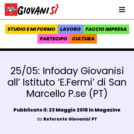
Vai al contenuto
Homepage Giovanisì - Progetto della Regione Toscana
Me
STUDIO E MI FORMO
LAVORO
FACCIO IMPRESA
PARTECIPO
CULTURA
25/05: Infoday Giovanisì
all’ Istituto ‘E.Fermi’ di San
Marcello P.se (PT)
Data e ora:
Pubblicato il: 23 Maggio 2016 in
Magazine
Luogo:
da
Referente Giovanisì PT