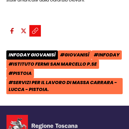
state affiancate dalla Garanzia Giovani.
Condividi sui social:
Condividi su Facebook - apre una n
Condividi su X - apre una nuova
Copia il link e condividi - a
INFODAY GIOVANISÌ
#GIOVANISÌ
#INFODAY
CATEGORIA POST:
TAG:
TAG:
#ISTITUTO FERMI SAN MARCELLO P.SE
TAG:
#PISTOIA
TAG:
#SERVIZI PER IL LAVORO DI MASSA CARRARA -
TAG:
LUCCA - PISTOIA.