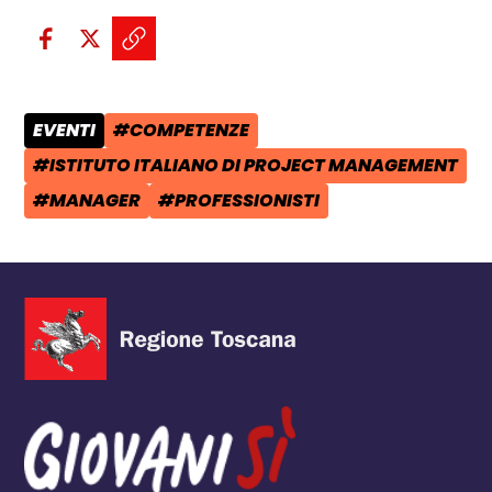
Condividi sui social:
Condividi su Facebook - apre una n
Condividi su X - apre una nuova
Copia il link e condividi - a
EVENTI
#COMPETENZE
CATEGORIA POST:
TAG:
#ISTITUTO ITALIANO DI PROJECT MANAGEMENT
TAG:
#MANAGER
#PROFESSIONISTI
TAG:
TAG: