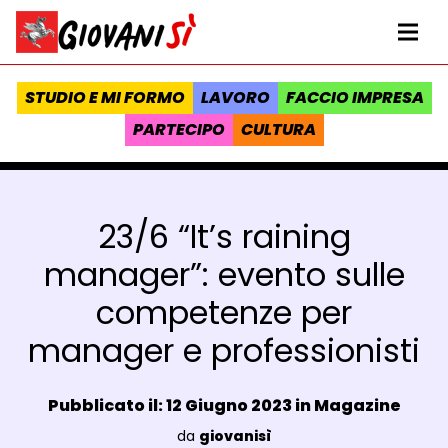
Vai al contenuto
Homepage Giovanisì - Progetto della Regione Toscana
Me
STUDIO E MI FORMO
LAVORO
FACCIO IMPRESA
PARTECIPO
CULTURA
23/6 “It’s raining
manager”: evento sulle
competenze per
manager e professionisti
Data e ora:
Pubblicato il: 12 Giugno 2023 in
Magazine
Luogo:
da
giovanisì