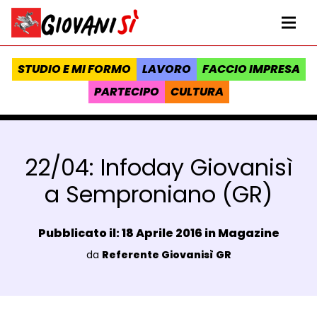
Vai al contenuto
Homepage Giovanisì - Progetto della Regione Toscana
Me
STUDIO E MI FORMO
LAVORO
FACCIO IMPRESA
PARTECIPO
CULTURA
22/04: Infoday Giovanisì
a Semproniano (GR)
Data e ora:
Pubblicato il: 18 Aprile 2016 in
Magazine
Luogo:
da
Referente Giovanisì GR