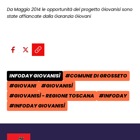
Da Maggio 2014 le opportunità del progetto Giovanisì sono
state affiancate dalla Garanzia Giovani
Condividi sui social:
Condividi su Facebook - apre una n
Condividi su X - apre una nuova
Copia il link e condividi - a
INFODAY GIOVANISÌ
#COMUNE DI GROSSETO
CATEGORIA POST:
TAG:
#GIOVANI
#GIOVANISÌ
TAG:
TAG:
#GIOVANISÌ - REGIONE TOSCANA
#INFODAY
TAG:
TAG:
#INFODAY GIOVANISÌ
TAG: