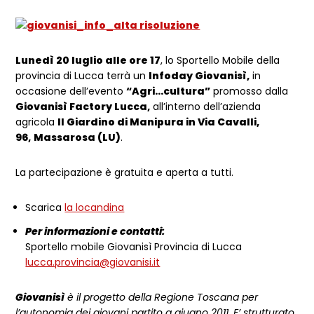
Lunedì 20 luglio alle ore 17
, lo Sportello Mobile della
provincia di Lucca terrà un
Infoday Giovanisì,
in
occasione dell’evento
“Agri…cultura”
promosso dalla
Giovanisì Factory Lucca,
all’interno dell’azienda
agricola
Il Giardino di Manipura in Via Cavalli,
96,
Massarosa (LU)
.
La partecipazione è gratuita e aperta a tutti.
Scarica
la locandina
Per informazioni e contatti:
Sportello mobile Giovanisì Provincia di Lucca
lucca.provincia@giovanisi.it
Giovanisì
è il progetto della Regione Toscana per
l’autonomia dei giovani partito a giugno 2011. E’ strutturato