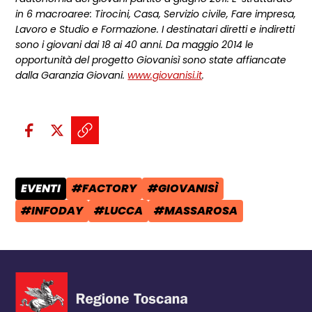
in 6 macroaree: Tirocini, Casa, Servizio civile, Fare impresa,
Lavoro e Studio e Formazione. I destinatari diretti e indiretti
sono i giovani dai 18 ai 40 anni. Da maggio 2014 le
opportunità del progetto Giovanisì sono state affiancate
dalla Garanzia Giovani.
www.giovanisi.it
.
Condividi sui social:
Condividi su Facebook - apre una n
Condividi su X - apre una nuova
Copia il link e condividi - a
EVENTI
#FACTORY
#GIOVANISÌ
CATEGORIA POST:
TAG:
TAG:
#INFODAY
#LUCCA
#MASSAROSA
TAG:
TAG:
TAG: