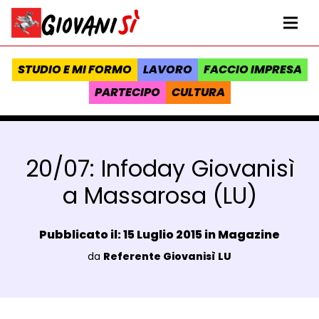
Vai al contenuto
Homepage Giovanisì - Progetto della Regione Toscana
Me
STUDIO E MI FORMO
LAVORO
FACCIO IMPRESA
PARTECIPO
CULTURA
20/07: Infoday Giovanisì
a Massarosa (LU)
Data e ora:
Pubblicato il: 15 Luglio 2015 in
Magazine
Luogo:
da
Referente Giovanisì LU