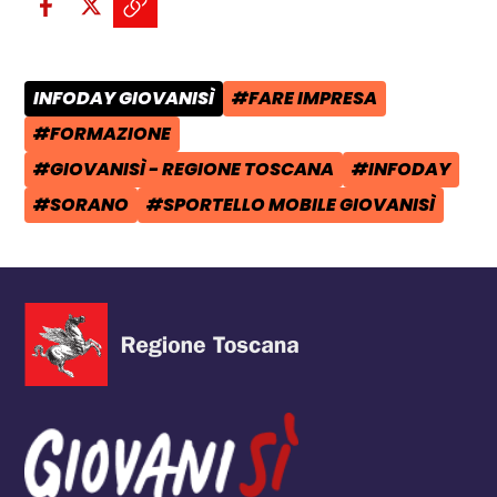
Condividi su Facebook - apre una n
Condividi su X - apre una nuova
Copia il link e condividi - a
INFODAY GIOVANISÌ
#FARE IMPRESA
CATEGORIA POST:
TAG:
#FORMAZIONE
TAG:
#GIOVANISÌ - REGIONE TOSCANA
#INFODAY
TAG:
TAG:
#SORANO
#SPORTELLO MOBILE GIOVANISÌ
TAG:
TAG: