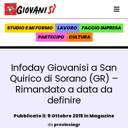
Vai al contenuto
Homepage Giovanisì - Progetto della Regione Toscana
Me
STUDIO E MI FORMO
LAVORO
FACCIO IMPRESA
PARTECIPO
CULTURA
Infoday Giovanisì a San
Quirico di Sorano (GR) –
Rimandato a data da
definire
Data e ora:
Pubblicato il: 9 Ottobre 2015 in
Magazine
Luogo:
da
provinciagr