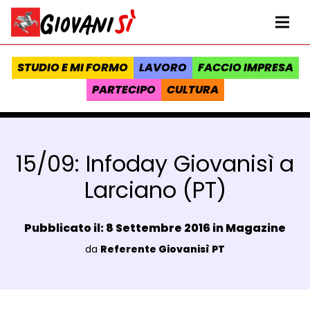
Vai al contenuto
Homepage Giovanisì - Progetto della Regione Toscana
Me
STUDIO E MI FORMO
LAVORO
FACCIO IMPRESA
PARTECIPO
CULTURA
15/09: Infoday Giovanisì a
Larciano (PT)
Data e ora:
Pubblicato il: 8 Settembre 2016 in
Magazine
Luogo:
da
Referente Giovanisì PT