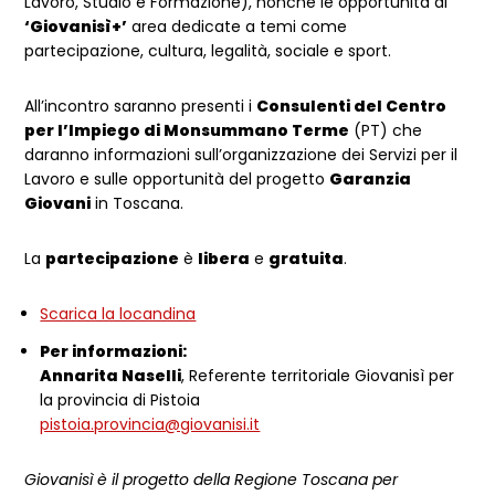
Lavoro, Studio e Formazione), nonché le opportunità di
‘Giovanisì+’
area dedicate a temi come
partecipazione, cultura, legalità, sociale e sport.
All’incontro saranno presenti i
Consulenti del Centro
per l’Impiego di Monsummano Terme
(PT) che
daranno informazioni sull’organizzazione dei Servizi per il
Lavoro e sulle opportunità del progetto
Garanzia
Giovani
in Toscana.
La
partecipazione
è
libera
e
gratuita
.
Scarica la locandina
Per informazioni:
Annarita Naselli
, Referente territoriale Giovanisì per
la provincia di Pistoia
pistoia.provincia@giovanisi.it
Giovanisì è il progetto della Regione Toscana per