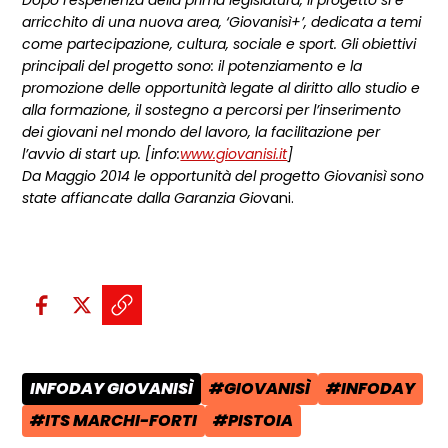
Dopo l’esperienza della prima legislatura, il progetto si è
arricchito di una nuova area, ‘Giovanisì+’, dedicata a temi
come partecipazione, cultura, sociale e sport. Gli obiettivi
principali del progetto sono: il potenziamento e la
promozione delle opportunità legate al diritto allo studio e
alla formazione, il sostegno a percorsi per l’inserimento
dei giovani nel mondo del lavoro, la facilitazione per
l’avvio di start up. [info:
www.giovanisi.it
]
Da Maggio 2014 le opportunità del progetto Giovanisì sono
state affiancate dalla Garanzia Gio
vani.
Condividi sui social:
Condividi su Facebook - apre una n
Condividi su X - apre una nuova
Copia il link e condividi - a
INFODAY GIOVANISÌ
#GIOVANISÌ
#INFODAY
CATEGORIA POST:
TAG:
TAG:
#ITS MARCHI-FORTI
#PISTOIA
TAG:
TAG: