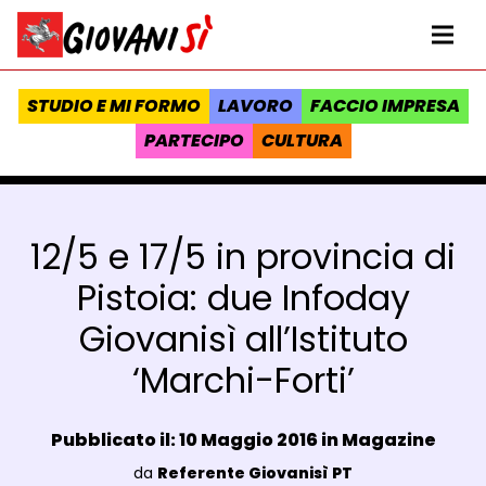
Vai al contenuto
Homepage Giovanisì - Progetto della Regione Toscana
Me
STUDIO E MI FORMO
LAVORO
FACCIO IMPRESA
PARTECIPO
CULTURA
12/5 e 17/5 in provincia di
Pistoia: due Infoday
Giovanisì all’Istituto
‘Marchi-Forti’
Data e ora:
Pubblicato il: 10 Maggio 2016 in
Magazine
Luogo:
da
Referente Giovanisì PT