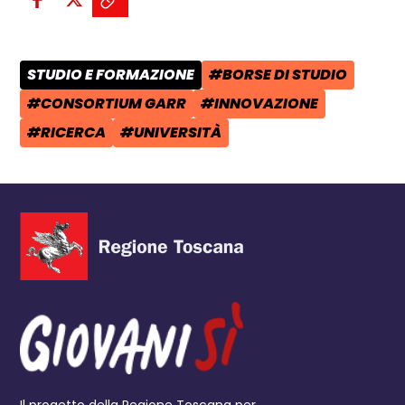
Condividi su Facebook - apre una n
Condividi su X - apre una nuova
Copia il link e condividi - a
STUDIO E FORMAZIONE
#BORSE DI STUDIO
CATEGORIA POST:
TAG:
#CONSORTIUM GARR
#INNOVAZIONE
TAG:
TAG:
#RICERCA
#UNIVERSITÀ
TAG:
TAG: