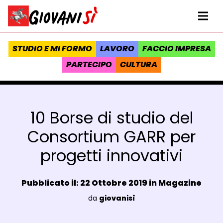
Vai al contenuto
Homepage Giovanisì - Progetto della Regione Toscana
Me
STUDIO E MI FORMO
LAVORO
FACCIO IMPRESA
PARTECIPO
CULTURA
10 Borse di studio del
Consortium GARR per
progetti innovativi
Data e ora:
Pubblicato il: 22 Ottobre 2019 in
Magazine
Luogo:
da
giovanisì