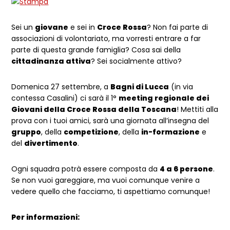
Sei un
giovane
e sei in
Croce Rossa
? Non fai parte di
associazioni di volontariato, ma vorresti entrare a far
parte di que
sta grand
e famiglia? Cosa sai della
cittadinanza attiva
? Sei socialmente attivo?
Domenica 27 settembre, a
Bagni di Lucca
(in via
contessa Casalini) ci sarà il 1°
meeting regionale dei
Giovani della Croce Rossa della Toscana
! Mettiti alla
prova con i tuoi amici, sarà una giornata all’insegna del
gruppo
, della
competizione
, della
in-formazione
e
del
divertimento
.
Ogni squadra potrà essere composta da
4 a 6 persone
.
Se non vuoi gareggiare, ma vuoi comunque venire a
vedere quello che facciamo, ti aspettiamo comunque!
Per informazioni: