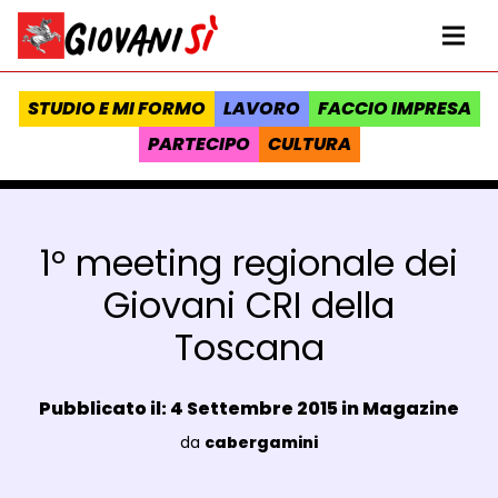
Vai al contenuto
Homepage Giovanisì - Progetto della Regione Toscana
Me
STUDIO E MI FORMO
LAVORO
FACCIO IMPRESA
PARTECIPO
CULTURA
1° meeting regionale dei
Giovani CRI della
Toscana
Data e ora:
Pubblicato il: 4 Settembre 2015 in
Magazine
Luogo:
da
cabergamini