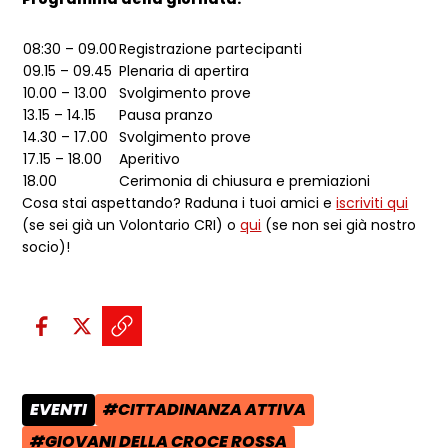
08:30 – 09.00
Registrazione partecipanti
09.15 – 09.45
Plenaria di apertira
10.00 – 13.00
Svolgimento prove
13.15 – 14.15
Pausa pranzo
14.30 – 17.00
Svolgimento prove
17.15 – 18.00
Aperitivo
18.00
Cerimonia di chiusura e premiazioni
Cosa stai aspettando? Raduna i tuoi amici e
iscriviti qui
(se sei già un Volontario CRI) o
qui
(se non sei già nostro
socio)!
Condividi sui social:
Condividi su Facebook - apre una n
Condividi su X - apre una nuova
Copia il link e condividi - a
EVENTI
#CITTADINANZA ATTIVA
CATEGORIA POST:
TAG:
#GIOVANI DELLA CROCE ROSSA