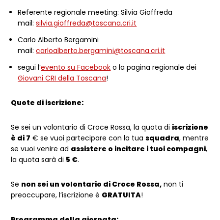
Referente regionale meeting: Silvia Gioffreda
mail:
silvia.gioffreda@toscana.cri.it
Carlo Alberto Bergamini
mail:
carloalberto.bergamini@toscana.cri.it
segui l’
evento su Facebook
o la pagina regionale dei
Giovani CRI della Toscana
!
Quote di iscrizione:
Se sei un volontario di Croce Rossa, la quota di
iscrizione
è di 7
€ se vuoi partecipare con la tua
squadra
, mentre
se vuoi venire ad
assistere o incitare i tuoi compagni
,
la quota sarà di
5 €
.
Se
non sei un volontario di Croce Rossa,
non ti
preoccupare, l’iscrizione è
GRATUITA
!
Programma della giornata: