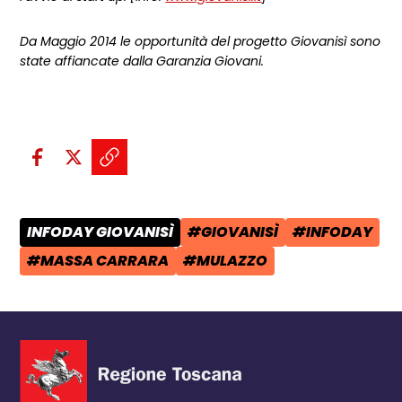
Da Maggio 2014 le opportunità del progetto Giovanisì sono
state affiancate dalla Garanzia Giovani.
Condividi sui social:
Condividi su Facebook - apre una n
Condividi su X - apre una nuova
Copia il link e condividi - a
INFODAY GIOVANISÌ
#GIOVANISÌ
#INFODAY
CATEGORIA POST:
TAG:
TAG:
#MASSA CARRARA
#MULAZZO
TAG:
TAG: