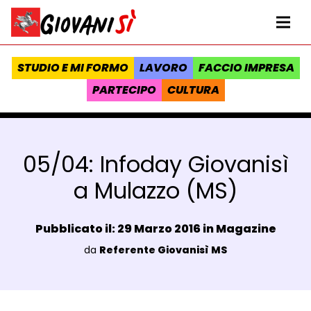
Vai al contenuto
Homepage Giovanisì - Progetto della Regione Toscana
Me
STUDIO E MI FORMO
LAVORO
FACCIO IMPRESA
PARTECIPO
CULTURA
05/04: Infoday Giovanisì
a Mulazzo (MS)
Data e ora:
Pubblicato il: 29 Marzo 2016 in
Magazine
Luogo:
da
Referente Giovanisì MS