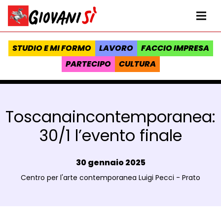
Vai al contenuto
Homepage Giovanisì - Progetto della Regione Toscana
Me
STUDIO E MI FORMO
LAVORO
FACCIO IMPRESA
PARTECIPO
CULTURA
Toscanaincontemporanea:
30/1 l’evento finale
Data e ora:
30 gennaio 2025
Luogo:
Centro per l'arte contemporanea Luigi Pecci - Prato