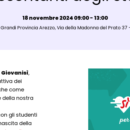
Data e ora:
18 novembre 2024 09:00 - 13:00
i Grandi Provincia Arezzo, Via della Madonna del Prato 37 
o
Giovanisì
,
ttiva dei
nche come
e della nostra
on gli studenti
nascita della