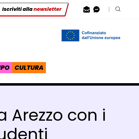
Iscriviti alla
newsletter
Contattaci via
Contattaci 
Cerca n
IPO
CULTURA
a Arezzo con i
udenti