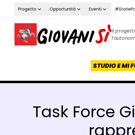
Vai al contenuto
Progetto
Opportunità
Eventi
#StoriePos
Il proget
Homepage Giovanisì - Progetto della Regione Tos
l’autonomi
STUDIO E MI
Task Force Gi
rappr