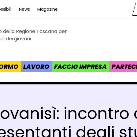
sibili
News
Magazine
to della Regione Toscana per
cana
a dei giovani
 FORMO
LAVORO
FACCIO IMPRESA
PARTEC
ovanisì: incontro 
esentanti degli st