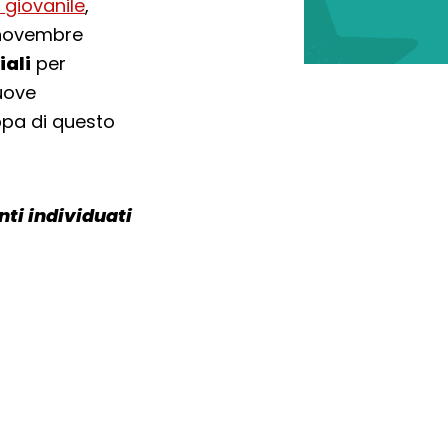
 giovanile
,
 novembre
iali
per
uove
ppa di questo
nti individuati