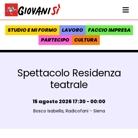
Vai al contenuto
Homepage Giovanisì - Progetto della Regione Toscana
Me
STUDIO E MI FORMO
LAVORO
FACCIO IMPRESA
PARTECIPO
CULTURA
Spettacolo Residenza
teatrale
Data e ora:
15 agosto 2026 17:30 - 00:00
Luogo:
Bosco Isabella, Radicofani - Siena