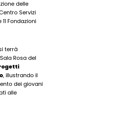
azione delle
Centro Servizi
 11 Fondazioni
si terrà
a Sala Rosa del
rogetti
no
, illustrando il
mento dei giovani
ti alle