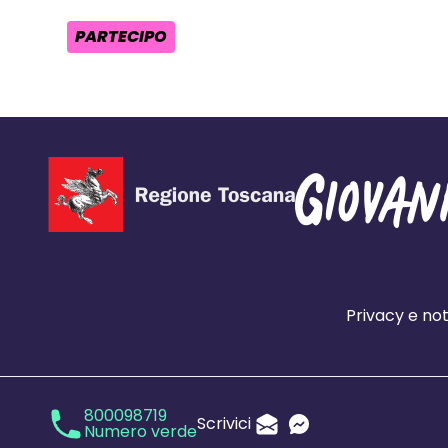
PARTECIPO
AREA TEMATICA:
Privacy e not
800098719
Scrivici
Numero verde
Invia un'Email
Messenger