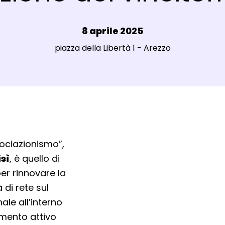
Data e ora:
8 aprile 2025
Luogo:
piazza della Libertà 1 - Arezzo
sociazionismo”,
sì
, è quello di
er rinnovare la
 di rete sul
nale all’interno
imento attivo