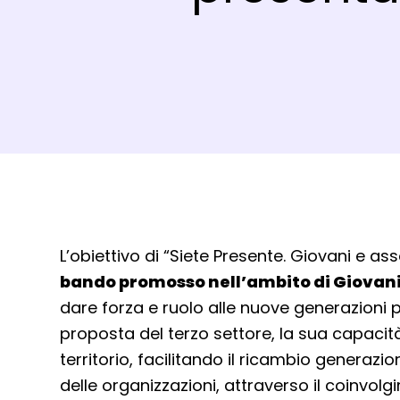
Dettagli evento
L’obiettivo di “Siete Presente. Giovani e as
bando promosso nell’ambito di Giovani
dare forza e ruolo alle nuove generazioni p
proposta del terzo settore, la sua capacità
territorio, facilitando il ricambio generazio
delle organizzazioni, attraverso il coinvolg