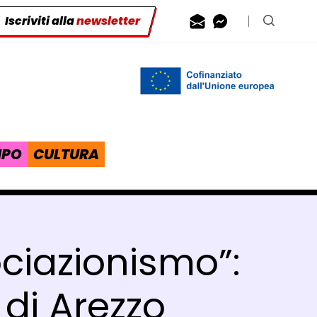
Iscriviti alla
newsletter
Contattaci via
Contattaci 
Cerca n
IPO
CULTURA
ociazionismo”:
 di Arezzo