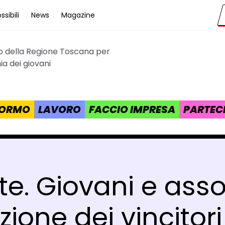
sibili
News
Magazine
to della Regione Toscana per
cana
a dei giovani
 FORMO
LAVORO
FACCIO IMPRESA
PARTEC
te. Giovani e ass
ione dei vincitori