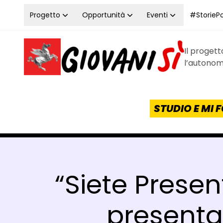
Vai al contenuto
Progetto
Opportunità
Eventi
#StoriePos
Il proget
Homepage Giovanisì - Progetto della Regione Tos
l’autonomi
STUDIO E MI
“Siete Presen
presentaz