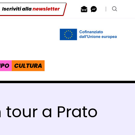
Iscriviti alla
newsletter
Contattaci via
Contattaci 
Cerca n
IPO
CULTURA
n tour a Prato