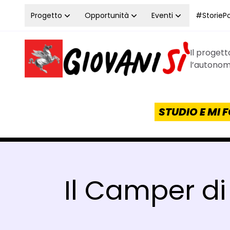
Vai al contenuto
Progetto
Opportunità
Eventi
#StoriePos
Il proget
Homepage Giovanisì - Progetto della Regione Tos
l’autonomi
STUDIO E MI
Il Camper di 