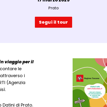
Luogo:
Prato
Segui il tour
in viaggio per il
accontare le
attraverso i
ARTI (Agenzia
sì.
o Datini di Prato.