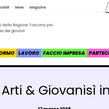
sibili
News
Magazine
to della Regione Toscana per
cana
a dei giovani
 FORMO
LAVORO
FACCIO IMPRESA
PARTEC
Arti & Giovanisì i
Data e ora:
17 marzo 2025