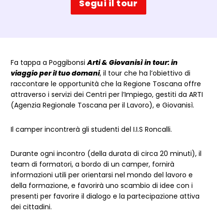
Segui il tour
Dettagli evento
Fa tappa a Poggibonsi
Arti & Giovanisì in tour: in
viaggio per il tuo domani
, il tour che ha l’obiettivo di
raccontare le opportunità che la Regione Toscana offre
attraverso i servizi dei Centri per l’Impiego, gestiti da ARTI
(Agenzia Regionale Toscana per il Lavoro), e Giovanisì.
Il camper incontrerà gli studenti del I.I.S Roncalli.
Durante ogni incontro (della durata di circa 20 minuti), il
team di formatori, a bordo di un camper, fornirà
informazioni utili per orientarsi nel mondo del lavoro e
della formazione, e favorirà uno scambio di idee con i
presenti per favorire il dialogo e la partecipazione attiva
dei cittadini.