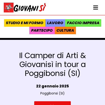
Vai al contenuto
Homepage Giovanisì - Progetto della Regione Toscana
Me
STUDIO E MI FORMO
LAVORO
FACCIO IMPRESA
PARTECIPO
CULTURA
Il Camper di Arti &
Giovanisì in tour a
Poggibonsi (SI)
Data e ora:
22 gennaio 2025
Luogo:
Poggibonsi (SI)