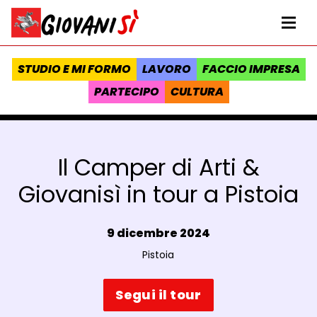
Vai al contenuto
Homepage Giovanisì - Progetto della Regione Toscana
Me
STUDIO E MI FORMO
LAVORO
FACCIO IMPRESA
PARTECIPO
CULTURA
Il Camper di Arti &
Giovanisì in tour a Pistoia
Data e ora:
9 dicembre 2024
Luogo:
Pistoia
Segui il tour