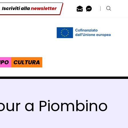
Iscriviti alla
newsletter
Contattaci via
Contattaci 
Cerca n
IPO
CULTURA
 tour a Piombino