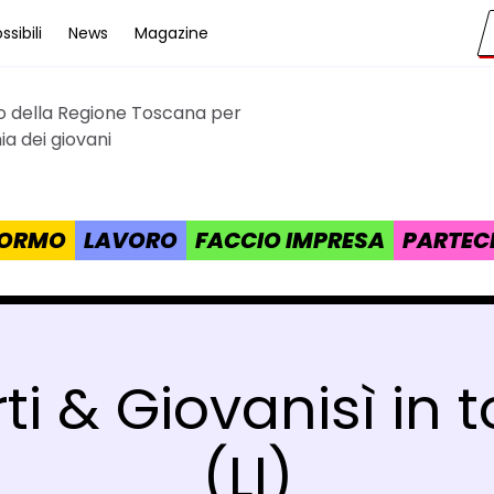
sibili
News
Magazine
to della Regione Toscana per
cana
a dei giovani
 FORMO
LAVORO
FACCIO IMPRESA
PARTEC
ti & Giovanisì in
(LI)