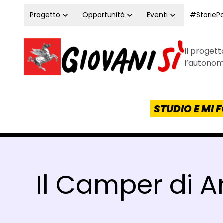
Vai al contenuto
Progetto
Opportunità
Eventi
#StoriePos
Il proget
Homepage Giovanisì - Progetto della Regione Tos
l’autonomi
STUDIO E MI
Il Camper di Ar