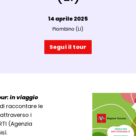
Data e ora:
14 aprile 2025
Luogo:
Piombino (LI)
Segui il tour
our: in viaggio
o di raccontare le
attraverso i
ARTI (Agenzia
sì.