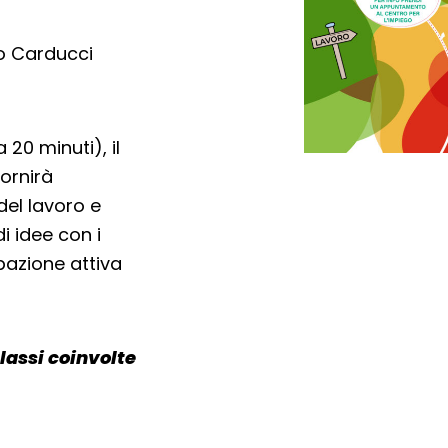
uto Carducci
 20 minuti), il
ornirà
del lavoro e
i idee con i
ipazione attiva
lassi coinvolte