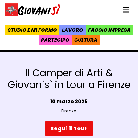
Vai al contenuto
Homepage Giovanisì - Progetto della Regione Toscana
Me
STUDIO E MI FORMO
LAVORO
FACCIO IMPRESA
PARTECIPO
CULTURA
Il Camper di Arti &
Giovanisì in tour a Firenze
Data e ora:
10 marzo 2025
Luogo:
Firenze
Segui il tour