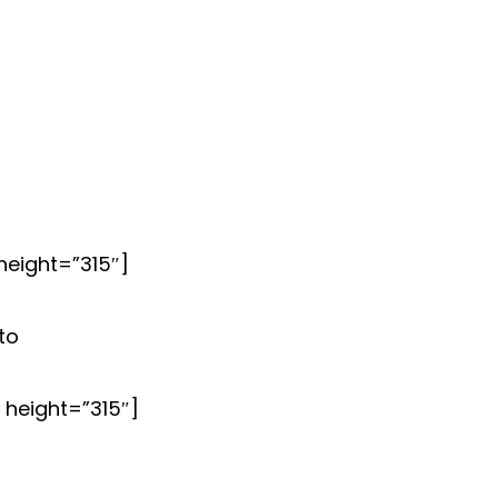
eight=”315″]
to
height=”315″]