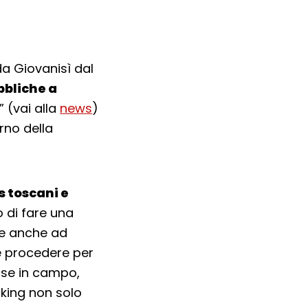
a Giovanisì dal
bbliche a
” (vai alla
news
)
rno della
s toscani e
o di fare una
eme anche ad
 procedere per
sse in campo,
rking non solo