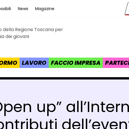
sibili
News
Magazine
to della Regione Toscana per
cana
a dei giovani
 FORMO
LAVORO
FACCIO IMPRESA
PARTEC
pen up” all’Interne
ontributi dell’even