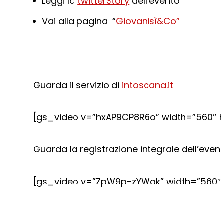
Leggi la
twitterStory
dell’evento
Vai alla pagina “
Giovanisì&Co”
Guarda il servizio di
intoscana.it
[gs_video v=”hxAP9CP8R6o” width=”560″ h
Guarda la registrazione integrale dell’even
[gs_video v=”ZpW9p-zYWak” width=”560″ 