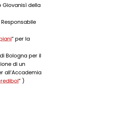
 Giovanisì della
 e Responsabile
piani
” per la
di Bologna per il
one di un
er all’Accademia
credibol
” )