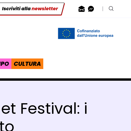
Iscriviti alla
newsletter
Contattaci via
Contattaci 
Cerca n
IPO
CULTURA
t Festival: i
to