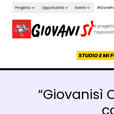
Vai al contenuto
Progetto
Opportunità
Eventi
#StoriePos
Il proget
Homepage Giovanisì - Progetto della Regione Tos
l’autonomi
STUDIO E MI
“Giovanisì O
c