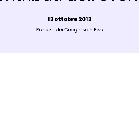
Data e ora:
13 ottobre 2013
Luogo:
Palazzo dei Congressi - Pisa