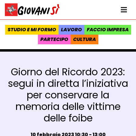
Vai al contenuto
Homepage Giovanisì - Progetto della Regione Toscana
Me
STUDIO E MI FORMO
LAVORO
FACCIO IMPRESA
PARTECIPO
CULTURA
Giorno del Ricordo 2023:
segui in diretta l’iniziativa
per conservare la
memoria delle vittime
delle foibe
Data e ora:
10 febbraio 2023 10:30 - 13:00