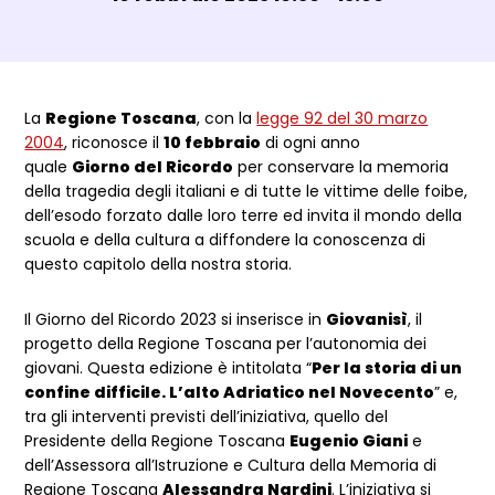
Dettagli evento
La
Regione Toscana
, con la
legge 92 del 30 marzo
2004
, riconosce il
10 febbraio
di ogni anno
quale
Giorno del Ricordo
per conservare la memoria
della tragedia degli italiani e di tutte le vittime delle foibe,
dell’esodo forzato dalle loro terre ed invita il mondo della
scuola e della cultura a diffondere la conoscenza di
questo capitolo della nostra storia.
Il Giorno del Ricordo 2023 si inserisce in
Giovanisì
, il
progetto della Regione Toscana per l’autonomia dei
giovani. Questa edizione è intitolata “
Per la storia di un
confine difficile. L’alto Adriatico nel Novecento
” e,
tra gli interventi previsti dell’iniziativa, quello del
Presidente della Regione Toscana
Eugenio Giani
e
dell’Assessora all’Istruzione e Cultura della Memoria di
Regione Toscana
Alessandra Nardini
. L’iniziativa si