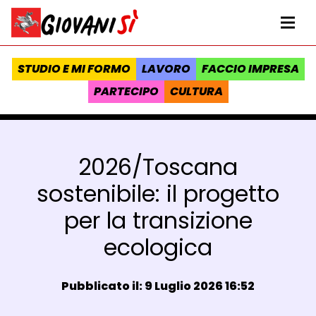
Vai al contenuto
Homepage Giovanisì - Progetto della Regione Toscana
Me
STUDIO E MI FORMO
LAVORO
FACCIO IMPRESA
PARTECIPO
CULTURA
2026/Toscana
sostenibile: il progetto
per la transizione
ecologica
Data e ora:
Pubblicato il: 9 Luglio 2026 16:52